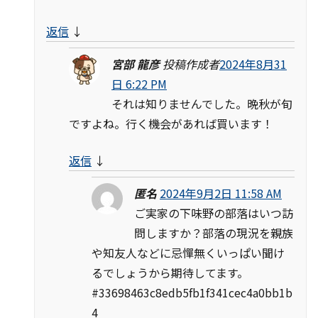
返信
↓
宮部 龍彦
投稿作成者
2024年8月31
日 6:22 PM
それは知りませんでした。晩秋が旬
ですよね。行く機会があれば買います！
返信
↓
匿名
2024年9月2日 11:58 AM
ご実家の下味野の部落はいつ訪
問しますか？部落の現況を親族
や知友人などに忌憚無くいっぱい聞け
るでしょうから期待してます。
#33698463c8edb5fb1f341cec4a0bb1b
4