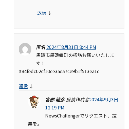
返信
↓
匿名
2024年8月31日 8:44 PM
黒磯市黒磯幸町の探訪お願いいたしま
す！
#84fedc02cf10ce3aea7ce9b1f513ea1c
返信
↓
宮部 龍彦
投稿作成者
2024年9月3日
12:19 PM
NewsChallengerでリクエスト、投
票を。