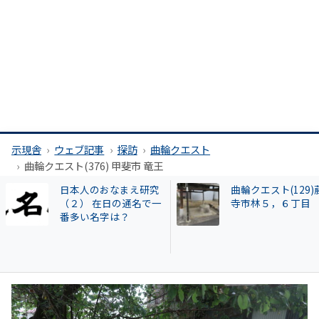
示現舎
ウェブ記事
探訪
曲輪クエスト
曲輪クエスト(376) 甲斐市 竜王
曲輪クエスト(129)藤井
広澤克実氏が新社
寺市林５，６丁目
「安倍元首相暗殺
件」で辞職した奈
本部長が再就職し
HESTA大倉に異変