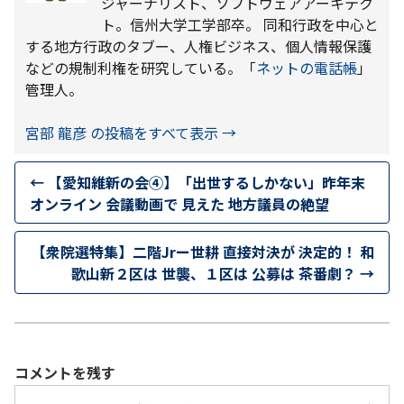
ジャーナリスト、ソフトウェアアーキテク
ト。信州大学工学部卒。 同和行政を中心と
する地方行政のタブー、人権ビジネス、個人情報保護
などの規制利権を研究している。「
ネットの電話帳
」
管理人。
宮部 龍彦 の投稿をすべて表示
→
←
【愛知維新の会④】「出世するしかない」昨年末
オンライン 会議動画で 見えた 地方議員の絶望
【衆院選特集】二階Jrー世耕 直接対決が 決定的！ 和
歌山新２区は 世襲、１区は 公募は 茶番劇？
→
コメントを残す