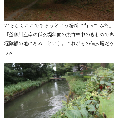
おそらくここであろうという場所に行ってみた。
「釜無川左岸の信玄堤斜面の叢竹林中のきわめで卑
湿陰鬱の地にある」という。これがその信玄堤だろ
うか？