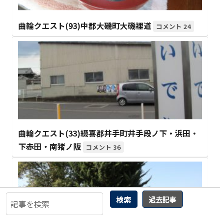
曲輪クエスト(93)中郡大磯町大磯裡道
24
曲輪クエスト(33)綴喜郡井手町井手段ノ下・浜田・
下赤田・南猪ノ阪
36
検索
過去記事