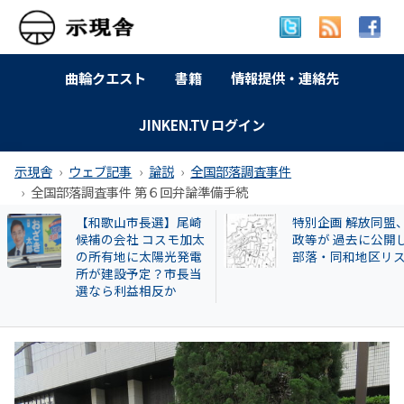
曲輪クエスト
書籍
情報提供・連絡先
JINKEN.TV ログイン
示現舎
ウェブ記事
論説
全国部落調査事件
全国部落調査事件 第６回弁論準備手続
【和歌山市長選】尾崎
特別企画 解放同盟
候補の会社 コスモ加太
政等が 過去に公開
の所有地に太陽光発電
部落・同和地区リ
所が建設予定？市長当
選なら利益相反か