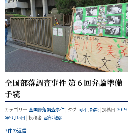
全国部落調査事件 第６回弁論準備
手続
カテゴリー:
全国部落調査事件
| タグ:
同和
,
訴訟
| 投稿日:
2019
年5月15日
|
投稿者:
宮部 龍彦
7件の返信