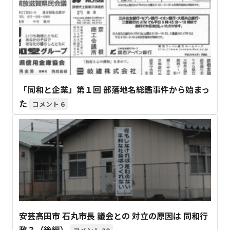
「同和と企業」第１回 部落地名総鑑事件から始まっ
た
6
安芸高田市 石丸市長 議会との 対立の原因は 同和行
政？（後編）