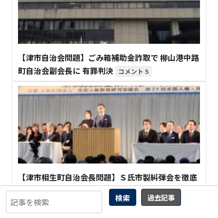
【津市自治会問題】ごみ箱補助金詐取で 柳山港中路
町自治会副会長に 有罪判決
5
【津市相生町自治会長問題】Ｓ氏市製糾弾会を徹底
検証(前編)
3
検索
過去記事