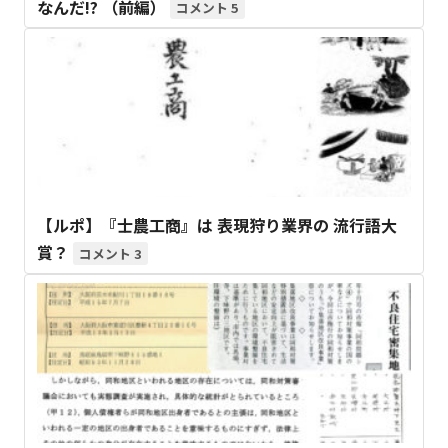
なんだ!? （前編）
5
【ルポ】『士農工商』は 表現狩り業界の 流行語大
賞？
3