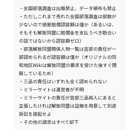
・全国部落調査は出版禁止、データ頒布も禁止
・ただしこれまで売れた全国部落調査は部数が
少ないので損害賠償認容額は僅か（あるいは、
そもそも解放同盟に賠償金を支払うべき筋合い
の話ではないから認容額ゼロ）
・部落解放同盟関係人物一覧は宮部の責任が一
部認められるが認容額は僅か（オリジナルの同
和地区Wikiは解放同盟の要求を受けた後すぐ閉
鎖しているため）
・三品の責任はいずれも全く認められない
・ミラーサイトは運営者が不明
・ミラーサイトの責任が宮部三品両人にあると
主張したければ解放同盟は証拠を用意して別途
訴訟を提起せよ
・その他の請求はすべて却下