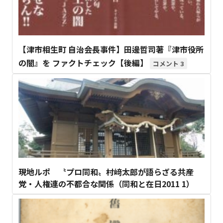
【津市相生町 自治会長事件】田邊哲司著『津市役所
の闇』を ファクトチェック【後編】
3
現地ルポ 〝プロ同和〟村﨑太郎が語らざる共産
党・人権連の不都合な関係（同和と在日2011 1）