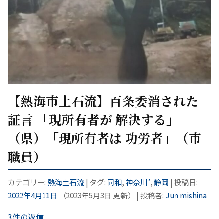
【熱海市土石流】百条委消された
証言 「現所有者が 解決する」
（県）「現所有者は 功労者」（市
職員）
カテゴリー:
熱海土石流
| タグ:
同和
,
神奈川’
,
静岡
| 投稿日:
2022年4月11日
（
2023年5月3日
更新）
|
投稿者:
Jun mishina
3件の返信