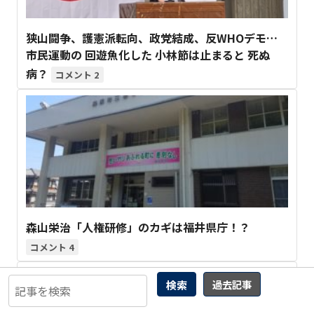
狭山闘争、護憲派転向、政党結成、反WHOデモ…
市民運動の 回遊魚化した 小林節は止まると 死ぬ
病？
2
森山栄治「人権研修」のカギは福井県庁！？
4
検索
過去記事