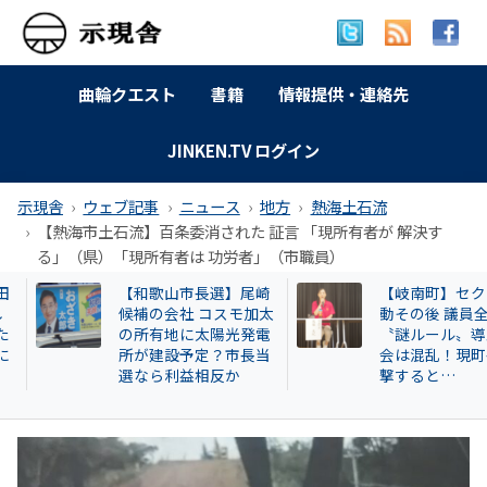
曲輪クエスト
書籍
情報提供・連絡先
JINKEN.TV ログイン
示現舎
ウェブ記事
ニュース
地方
熱海土石流
【熱海市土石流】百条委消された 証言 「現所有者が 解決す
る」（県）「現所有者は 功労者」（市職員）
【和歌山市長選】尾崎
【岐南町】セクハ
候補の会社 コスモ加太
動その後 議員全員
の所有地に太陽光発電
〝謎ルール〟導入
所が建設予定？市長当
会は混乱！現町長
選なら利益相反か
撃すると…