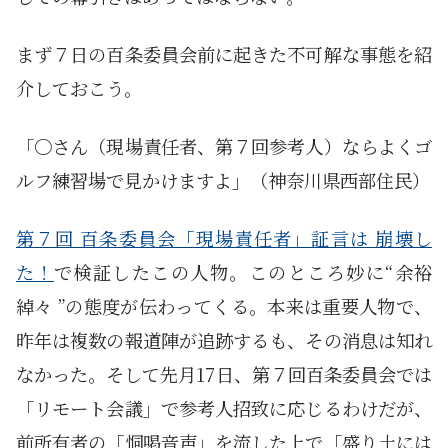
まず７日の百条委員会前に起きた不可解な事態を紹
介しておこう。
「〇さん（現場責任者、第７回参考人）ならよくゴ
ルフ練習場で見かけますよ」（神奈川県西部住民）
第７回 百条委員会「現場責任者」証言は 崩壊し
た！
で検証したこの人物。このところ妙に“余裕
綽々 ”の態度が伝わってくる。本来は重要人物で、
昨年は複数の報道陣が追跡するも、その消息は知れ
なかった。そして先月17日、第７回百条委員会では
「リモート会議」で参考人招致に応じるわけだが、
前所有者の「恫喝音声」を流した上で「盛り土には