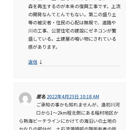
森を再生するのが本来の復興工事です。上流
の開発なんてとんでもない。第二の盛り土
等の被災者・住民の心配は無視で、道路や
川の工事、公営住宅の建設にゼネコンが繁
盛している。土建屋の喰い物にされている
感があります。
返信
↓
匿名
2022年4月23日 10:18 AM
ご承知の事かも知れませんが、逢初川河
口から1〜2km程北側にある稲村地区か
ら熱海ビーチラインにかけての海沿いの土地の
かなりの部分が、土石流源頭部の現所有者の所