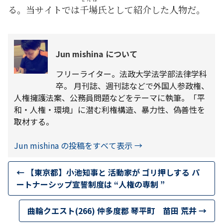
る。当サイトでは
千場
氏として紹介した人物だ。
Jun mishina について
フリーライター。法政大学法学部法律学科
卒。 月刊誌、週刊誌などで外国人参政権、
人権擁護法案、公務員問題などをテーマに執筆。「平
和・人権・環境」に潜む利権構造、暴力性、偽善性を
取材する。
Jun mishina の投稿をすべて表示
→
←
【東京都】小池知事と 活動家が ゴリ押しする パ
ートナーシップ宣誓制度は “人権の専制 ”
曲輪クエスト(266) 仲多度郡 琴平町 苗田 荒井
→