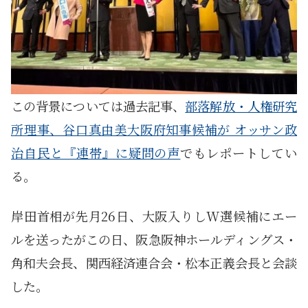
この背景については過去記事、
部落解放・人権研究
所理事、谷口真由美大阪府知事候補が オッサン政
治自民と『連帯』に疑問の声
でもレポートしてい
る。
岸田首相が先月26日、大阪入りしW選候補にエー
ルを送ったがこの日、阪急阪神ホールディングス・
角和夫会長、関西経済連合会・松本正義会長と会談
した。