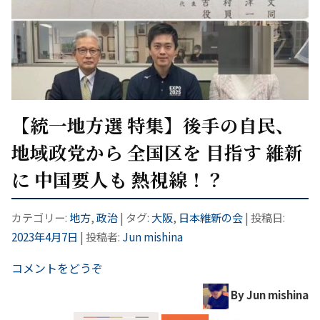
【統一地方選 特集】後手の自民、
地域政党から 全国区を 目指す 維新
に 中国要人も 熱視線！？
カテゴリー:
地方
,
政治
| タグ:
大阪
,
日本維新の会
| 投稿日:
2023年4月7日
|
投稿者:
Jun mishina
コメントをどうぞ
By Jun mishina