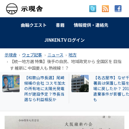
曲輪クエスト
書籍
情報提供・連絡先
JINKEN.TV ログイン
示現舎
ウェブ記事
ニュース
地方
【統一地方選 特集】後手の自民、地域政党から 全国区を 目指
す 維新に 中国要人も 熱視線！？
【名古屋市】なぜ千種
特別企画 解放同盟
署員は保護した猫を現
政等が 過去に公開
場に戻したか？ 2013年
部落・同和地区リ
遺棄事件が影響したと
も