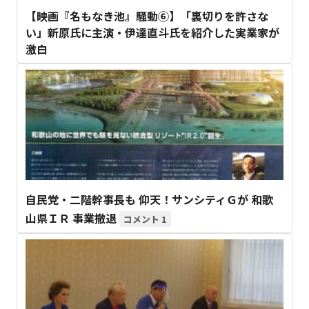
【映画『名もなき池』騒動⑥】「裏切りを許さな
い」新原氏に主演・伊達直斗氏を紹介した実業家が
激白
自民党・二階幹事長も 仰天！サンシティＧが 和歌
山県ＩＲ 事業撤退
1