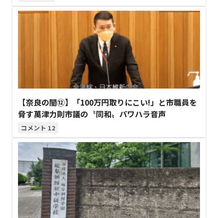
【奈良の闇⑫】「100万円取りにこい!」と市職員を
脅す萬津力則市議の〝同和〟パワハラ音声
12