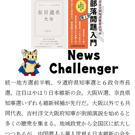
統一地方選前半戦、９道府県知事選と６政令市長
選。注目はやはり日本維新の会。大阪W選、奈良県
知事選いずれも維新候補が先行だ。大阪以外でも共
同代表、吉村洋文大阪府知事が街頭演説を始めると
多くの聴衆を集まる。地域政党から全国区に拡大し
つつあるが、中国要人ら華人世界も日本維新の会を