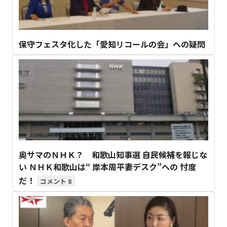
保守フェスタ化した「愛知リコールの会」への疑問
奥サマのＮＨＫ？ 和歌山知事選 自民候補を報じな
い ＮＨＫ和歌山は“ 岸本周平妻デスク”への 忖度
だ！
8