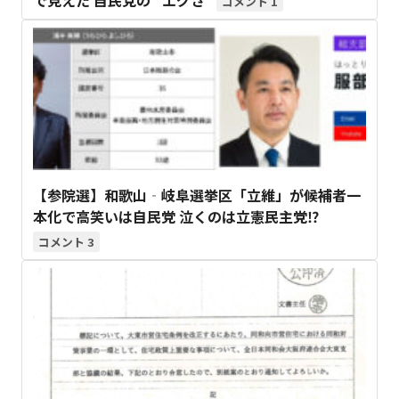
で見えた 自民党の“ エグさ”
1
【参院選】和歌山‐岐阜選挙区「立維」が候補者一
本化で高笑いは自民党 泣くのは立憲民主党⁉
3