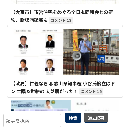
【大東市】市営住宅をめぐる全日本同和会との密
約、贈収賄疑惑も
13
【政局】仁義なき 和歌山県知事選 小谷氏擁立はド
ン 二階＆世耕の 大芝居だった！
16
検索
過去記事