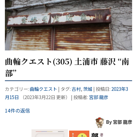
曲輪クエスト(305) 土浦市 藤沢 “南
部”
カテゴリー:
曲輪クエスト
| タグ:
古村
,
茨城
| 投稿日:
2023年3
月15日
（
2023年3月22日
更新）
|
投稿者:
宮部 龍彦
14件の返信
By 宮部 龍彦