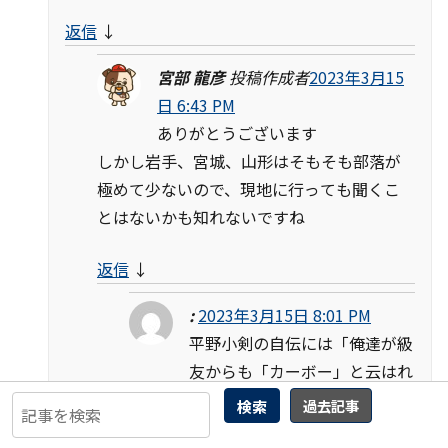
返信
↓
宮部 龍彦
投稿作成者
2023年3月15
日 6:43 PM
ありがとうございます
しかし岩手、宮城、山形はそもそも部落が
極めて少ないので、現地に行っても聞くこ
とはないかも知れないですね
返信
↓
:
2023年3月15日 8:01 PM
平野小剣の自伝には「俺達が級
友からも「カーボー」と云はれ
て侮り卑しみを受けてる」云々という
検索
過去記事
一節があり、福島は「かわぼう」系の