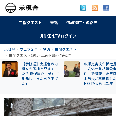
曲輪クエスト
書籍
情報提供・連絡先
JINKEN.TV ログイン
示現舎
ウェブ記事
探訪
曲輪クエスト
曲輪クエスト(305) 土浦市 藤沢 “南部”
広澤克実氏が新社長？
【交野市⑰】報復
「安倍元首相暗殺事
本市長に揶揄われ
件」で辞職した奈良県
学生一家の個人情
本部長が再就職した
交野市職員が寝屋
HESTA大倉に異変
に持ち込んだ！