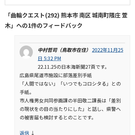
「
曲輪クエスト(292) 熊本市 南区 城南町隈庄 萱
木
」への1件のフィードバック
中村哲司（鳥取市在住）
2022年11月25
日 5:32 PM
22.11.25の日本海新聞27頁です。
広島県尾道市施設に部落差別手紙
「人間ではない」「いつでもコロシタる」との
手紙。
市人権男女共同参画課の半田敬二課長は「差別
の現状をの目の当たりにした」と話し、県警へ
の被害届も検討するとのことです。
返信
↓