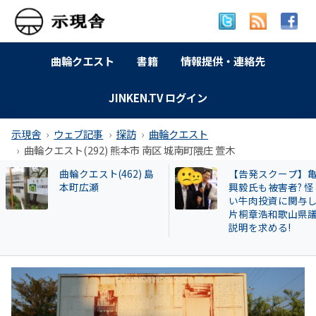
曲輪クエスト
書籍
情報提供・連絡先
JINKEN.TV ログイン
示現舎
ウェブ記事
探訪
曲輪クエスト
曲輪クエスト(292) 熊本市 南区 城南町隈庄 萱木
【告発スクープ】亀田
【和牛投資トラブ
興毅氏も被害者? 怪し
和歌山県議を信奉
い牛肉投資に関与した
実業家・岩橋徹氏
片桐章浩和歌山県議に
かれるクリアース
説明を求める!
との関係