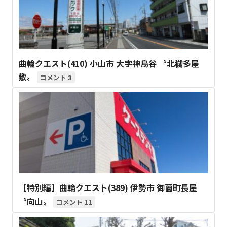
曲輪クエスト(410) 小山市 大字神鳥谷 〝北穢多屋
敷〟
3
【特別編】曲輪クエスト(389) 伊勢市 御薗町長屋
〝向山〟
11