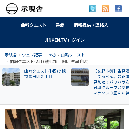
曲輪クエスト
書籍
情報提供・連絡先
JINKEN.TV ログイン
示現舎
ウェブ記事
探訪
曲輪クエスト
曲輪クエスト(211) 熊毛郡 上関町 室津 白浜
【交野市⑩】告発潰し
曲輪クエスト(289 
〝てっぺん〟の正体が
編) 熊本市 中央区 
見えた！パワハラ次長
荘・春竹
同期グループと交野市
マラソンの歪んだ絆