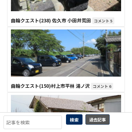
曲輪クエスト(238) 佐久市 小田井荒田
5
曲輪クエスト(150)村上市平林 湯ノ沢
6
検索
過去記事