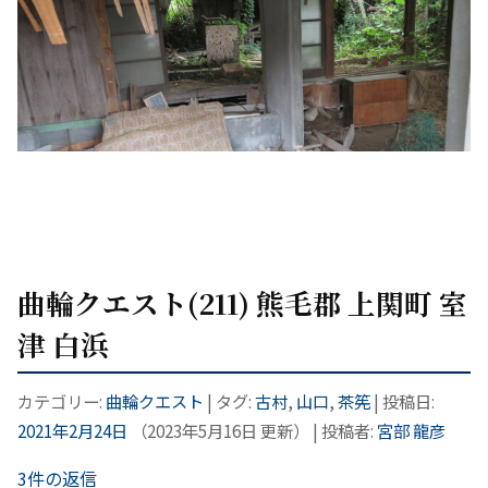
曲輪クエスト(211) 熊毛郡 上関町 室
津 白浜
カテゴリー:
曲輪クエスト
| タグ:
古村
,
山口
,
茶筅
| 投稿日:
2021年2月24日
（
2023年5月16日
更新）
|
投稿者:
宮部 龍彦
3件の返信