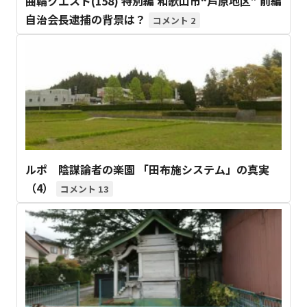
曲輪クエスト(158) 特別編 和歌山市“芦原地区” 前編
自治会長逮捕の背景は？
2
ルポ 陰謀論者の楽園 「田布施システム」の真実
（4）
13