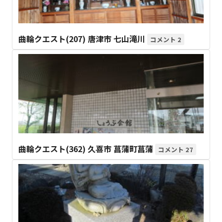
曲輪クエスト(207) 唐津市 七山滝川
2
曲輪クエスト(362) 久喜市 菖蒲町菖蒲
27