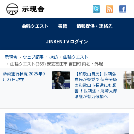
曲輪クエスト
書籍
情報提供・連絡先
JINKEN.TV ログイン
示現舎
ウェブ記事
探訪
曲輪クエスト
曲輪クエスト(369) 安芸高田市 吉田町 内堀・外堀
曲輪クエスト(462) 島
広澤克実氏が新社
本町広瀬
「安倍元首相暗殺
件」で辞職した奈
本部長が再就職し
HESTA大倉に異変