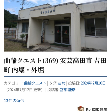
曲輪クエスト(369) 安芸高田市 吉田
町 内堀・外堀
カテゴリー:
曲輪クエスト
| タグ:
古村
| 投稿日:
2024年7月10日
（
2024年7月12日
更新）
|
投稿者:
宮部 龍彦
13件の返信
By 宮部 龍彦