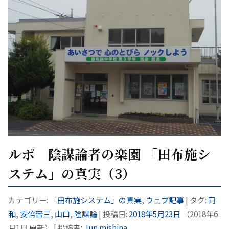
ルポ 陰謀論者の楽園 「田布施シ
ステム」の真実（3）
カテゴリー:
「田布施システム」の真実
,
ウェブ記事
| タグ:
同
和
,
安倍晋三
,
山口
,
陰謀論
| 投稿日:
2018年5月23日
（
2018年6
月1日
更新）
|
投稿者:
Jun mishina