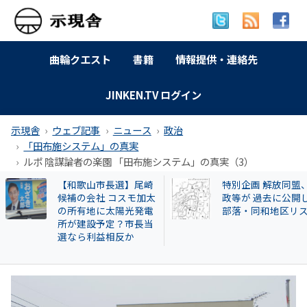
曲輪クエスト
書籍
情報提供・連絡先
JINKEN.TV ログイン
示現舎
ウェブ記事
ニュース
政治
「田布施システム」の真実
ルポ 陰謀論者の楽園 「田布施システム」の真実（3）
【和歌山市長選】尾崎
特別企画 解放同盟
候補の会社 コスモ加太
政等が 過去に公開
の所有地に太陽光発電
部落・同和地区リ
所が建設予定？市長当
選なら利益相反か