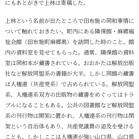
にもあとがきで上林は寄稿した。
上林という名前が出たところで田布施の同和事情に
ついて触れておきたい。町内にある隣保館・麻郷福
祉会館（田布施町麻郷奥）を訪問した時のこと。館
内の資料室を見せてもらった。通常、隣保館の資料
室は同和本が蔵書されている。おおかたは解放出版
社など解放同盟系の書籍が大半。しかし同館の蔵書
は人権連（共産党系）で占められている。解放同盟
系、人権連系双方の出版物の蔵書をめぐってはトラ
ブルになることもある。公共の図書館など解放同盟
系の刊行物は開架に置かれ、人権連系の刊行物は閉
架という自治体もあり、共産党議員の追及を受ける
ことも。しかしここは人権連が強い山口県。山口県