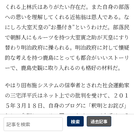
くれる上林氏はありがたい存在だ。また自身の部落
への思いを理解してくれる近祐翁は恩人である。な
にしろ大室天皇の”お墨付き”というわけだ。部落民
で朝鮮人にもルーツを持つ大室寅之助が天皇にすり
替わり明治政府に操られる。明治政府に対して懐疑
的な考えを持つ鹿島にとっても都合がいいストーリ
ーで、鹿島史観に取り入れるのも格好の材料だ。
やはり田布施システムの信奉者とされた社会運動家
の三宅洋平氏はネット上での批判を受けて、２０１
５年３月１８日、自身のブログに「釈明とお詫び」
として弁明している。同エントリーで三宅氏はこう
検索
過去記事
述べている。