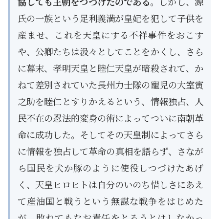
協しても王朝をつづけたのである
。しかし、源
氏の一族という足利義満が皇妃を犯して子供を
産ませ、これを天皇にする不祥事件をおこす
や、公卿たちは汲々としてことをかくし、さら
に幕末、孝明天皇と睦仁天皇が暗殺されて、か
ねて差別されていた長州力士隊の寵児の大室寅
之助を睦仁とすりかえるという、情報独占、人
民不在の忍法的変身の術によってついに南朝革
命に成功した。そしてその天皇制によってさら
に情報を独占して革命の真相を語らず、さなが
ら国民を犬か豚のように使役しつづけたあげ
く、天皇ヒロヒトは自分のいのち惜しさにあえ
て産油国と戦うという無謀な戦争をはじめた
が、敗れてもなお責任をとろうとはしなかっ