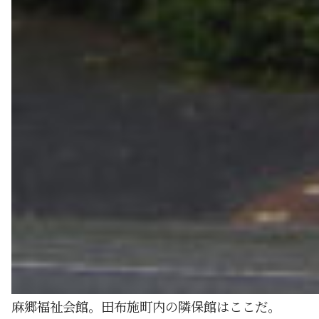
麻郷福祉会館。田布施町内の隣保館はここだ。