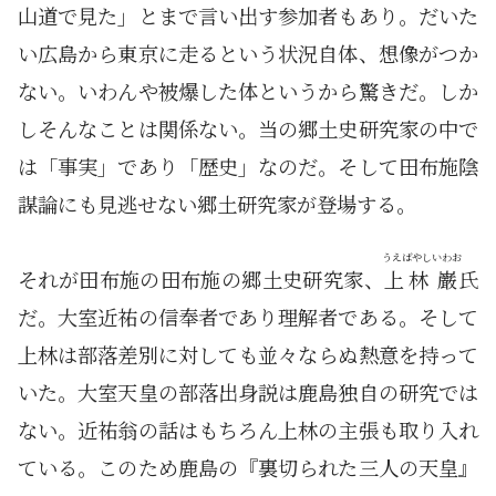
山道で見た」とまで言い出す参加者もあり。だいた
い広島から東京に走るという状況自体、想像がつか
ない。いわんや被爆した体というから驚きだ。しか
しそんなことは関係ない。当の郷土史研究家の中で
は「事実」であり「歴史」なのだ。そして田布施陰
謀論にも見逃せない郷土研究家が登場する。
うえばやし
いわお
それが田布施の田布施の郷土史研究家、
上林
巌
氏
だ。大室近祐の信奉者であり理解者である。そして
上林は部落差別に対しても並々ならぬ熱意を持って
いた。大室天皇の部落出身説は鹿島独自の研究では
ない。近祐翁の話はもちろん上林の主張も取り入れ
ている。このため鹿島の『裏切られた三人の天皇』