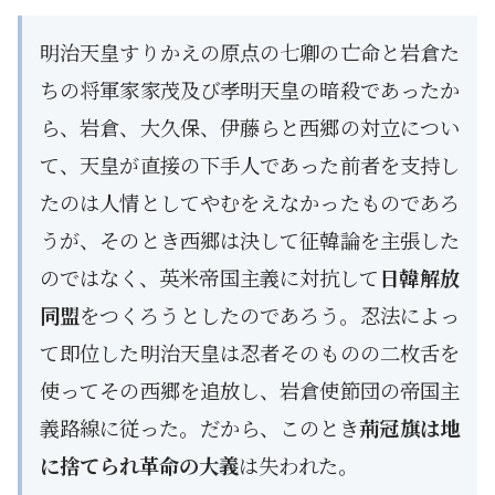
明治天皇すりかえの原点の七卿の亡命と岩倉た
ちの将軍家家茂及び孝明天皇の暗殺であったか
ら、岩倉、大久保、伊藤らと西郷の対立につい
て、天皇が直接の下手人であった前者を支持し
たのは人情としてやむをえなかったものであろ
うが、そのとき西郷は決して征韓論を主張した
のではなく、英米帝国主義に対抗して
日韓解放
同盟
をつくろうとしたのであろう。忍法によっ
て即位した明治天皇は忍者そのものの二枚舌を
使ってその西郷を追放し、岩倉使節団の帝国主
義路線に従った。だから、このとき
荊冠旗は地
に捨てられ革命の大義
は失われた。