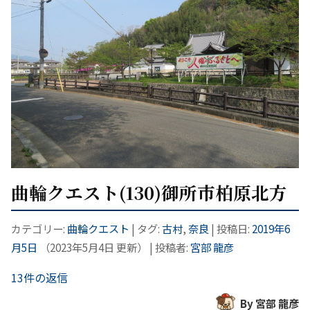
曲輪クエスト(130)御所市柏原北方
カテゴリー:
曲輪クエスト
| タグ:
古村
,
奈良
| 投稿日:
2019年6
月5日
（
2023年5月4日
更新）
|
投稿者:
宮部 龍彦
13件の返信
By 宮部 龍彦