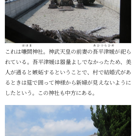
ほほま
あひつらひめ
これは
嗛間
神社。神武天皇の前妻の
吾平津媛
が祀ら
れている。吾平津媛は器量よしでなかったため、美
人が通ると嫉妬するということで、村で結婚式があ
るときは筵で囲って神様から新婦が見えないように
したという。この神社も中方にある。