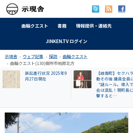
曲輪クエスト
書籍
情報提供・連絡先
JINKEN.TV ログイン
示現舎
ウェブ記事
探訪
曲輪クエスト
曲輪クエスト(130)御所市柏原北方
【岐南町】セクハラ騒
【交野市⑮】猛暑
動その後 議員全員に
吐した女子中学生
〝謎ルール〟導入で議
「掃除していけ」
会は混乱！現町長に直
揄した山本景市長 
撃すると…
者抗議も市は無視