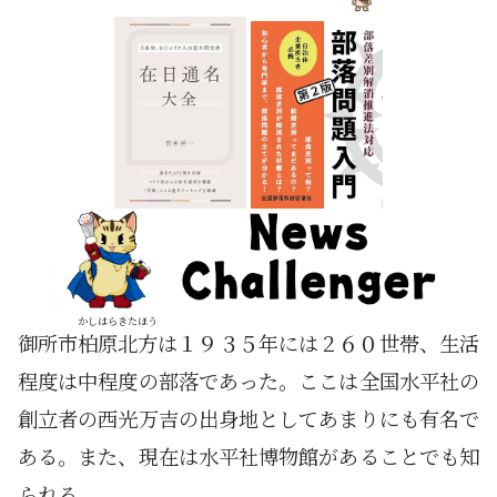
かしはら
きたほう
御所市
柏原
北方
は１９３５年には２６０世帯、生活
程度は中程度の部落であった。ここは全国水平社の
創立者の西光万吉の出身地としてあまりにも有名で
ある。また、現在は水平社博物館があることでも知
られる。