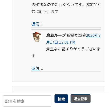
の建物なので新しくないです。お詫びと
共に訂正します
返信
↓
鳥取ループ
投稿作成者
2020年7
月17日 12:01 PM
貴重なお話ありがとうございま
す
返信
↓
とある隣保館職員
2019年6月5日 10:10
検索
過去記事
PM