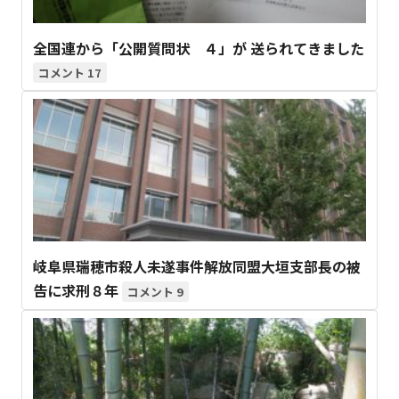
全国連から「公開質問状 ４」が 送られてきました
17
岐阜県瑞穂市殺人未遂事件解放同盟大垣支部長の被
告に求刑８年
9