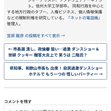
ト。信州大学工学部卒。 同和行政を中心と
する地方行政のタブー、人権ビジネス、個人情報保護
などの規制利権を研究している。「
ネットの電話帳
」
管理人。
宮部 龍彦 の投稿をすべて表示
→
←
市長選 潰し、政倫審 狙い…過激 ダンスショー＆
世耕 クッキー 贈答大炎上で 笑うは 二階氏？
県知事、和歌山市長も 出席！ 自民過激ダンスショー
ホテルで もう一つの 怪しいパーティー
→
コメントを残す