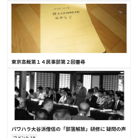
東京高裁第１４民事部第２回審尋
パワハラ大谷派僧侶の「部落解放」研修に 疑問の声
19