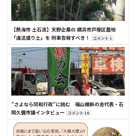
【熱海市 土石流】天野企業の 横浜市戸塚区農地
「違法盛り土」を 刑事告発すべき！
1
”さよなら同和行政”に挑む 福山維新の会代表・石
岡久彌市議インタビュー
16