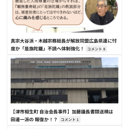
真宗大谷派・木越宗務総長が解放同盟広島県連に忖
度か「是旃陀羅」不読へ体制強化！
8
【津市相生町 自治会長事件】加藤議長書類送検は
田邊一派の 報復か！？
1