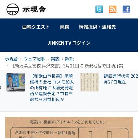
曲輪クエスト
書籍
情報提供・連絡先
JINKEN.TV ログイン
示現舎
ウェブ記事
論説
訴訟
【新潟県立高校 糾弾文書】3月21日に 新潟地裁で口頭弁論
【和歌山市長選】尾崎
訴訟進行状況 2025
候補の会社 コスモ加太
月27日現在
の所有地に太陽光発電
所が建設予定？市長当
選なら利益相反か