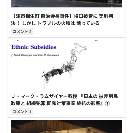
【津市相生町 自治会長事件】増田被告に 実刑判
決！ しかし トラブルの火種は 燻っている
2
Ｊ・マーク・ラムザイヤー教授 『日本の 被差別民
政策と 組織犯罪:同和対策事業 終結の影響』①
1