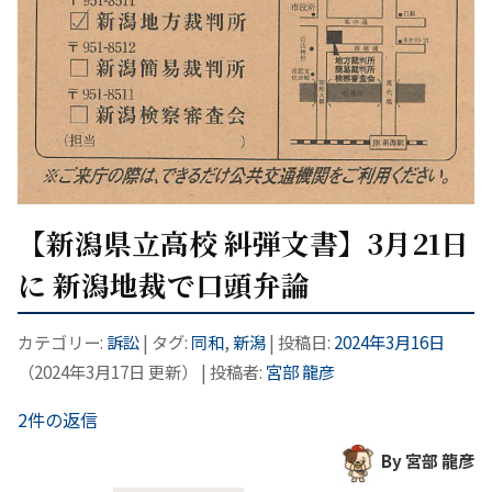
【新潟県立高校 糾弾文書】3月21日
に 新潟地裁で口頭弁論
カテゴリー:
訴訟
| タグ:
同和
,
新潟
| 投稿日:
2024年3月16日
（
2024年3月17日
更新）
|
投稿者:
宮部 龍彦
2件の返信
By 宮部 龍彦