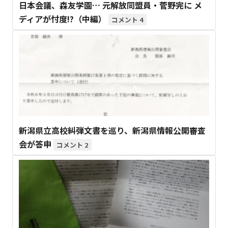
日本会議、森友学園… 元解放同盟員・菅野完に メ
ディアが忖度!?（中編）
4
新潟県立高校糾弾文書を巡り、新潟県情報公開審査
会が答申
2