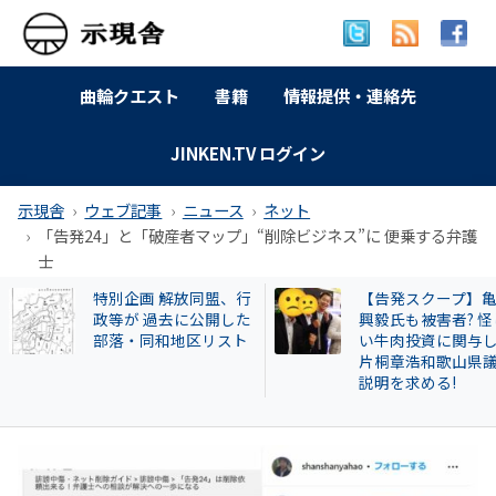
曲輪クエスト
書籍
情報提供・連絡先
JINKEN.TV ログイン
示現舎
ウェブ記事
ニュース
ネット
「告発24」と「破産者マップ」“削除ビジネス”に 便乗する弁護
士
解放同盟、行
【告発スクープ】亀田
曲輪ク
去に公開した
興毅氏も被害者? 怪し
本町
和地区リスト
い牛肉投資に関与した
片桐章浩和歌山県議に
説明を求める!