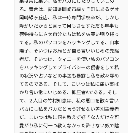
集は常に集い、私をバカにしたりしていじめ
る。舞台は、愛知県岡崎市緑ヶ丘町にあるゲオ
岡崎緑ヶ丘店、私は一応専門学校卒だ、しかし
障がいだからと言って何もさせずただ６年半も
荷物持ちにさせ自分たちは私をｗ笑い嘲り捲っ
てる。私のパソコンをハッキングしてる、山本
陽子、そいつはお局とか自ら言いいじめの先駆
者だ、そいつは、ウィニーを使い私のパソコン
をハッキングしてプライバシーの侵害をして私
の状況や占いなどの事迄も暴露し私を散々辱め
てるのである、そして、こいつは私に痛い事ば
かり言い常にいじめる、抑圧者Aである。そし
て、２人目の竹村知恵は、私の悪口を散々言い
バカにし私をバカだと言う許せない差別主義者
だ、こいつは私に何も教えず好きな人だけを可
愛がり私に何一つ教えなかった許せない奴で陰