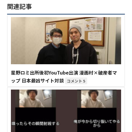
関連記事
星野ロミ出所後初YouTube出演 漫画村×破産者マ
ップ 日本最凶サイト対談
5