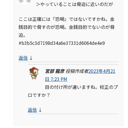
＞やっていることは脅迫に近いのだが
ここは正確には「恐喝」ではないですかね。金
銭目的で脅すのが恐喝。金銭目的でないのが脅
迫。
#b3b5c3d7198d34a6e37331d6064de4e9
返信
↓
宮部 龍彦
投稿作成者
2023年4月21
日 7:23 PM
目の付け所が違いますね。校正のプ
ロですか？
返信
↓