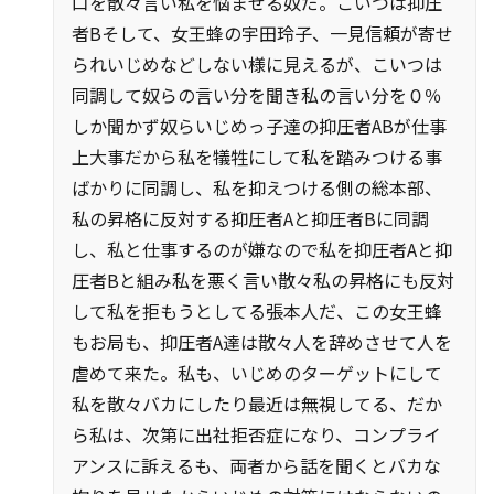
口を散々言い私を悩ませる奴だ。こいつは抑圧
者Bそして、女王蜂の宇田玲子、一見信頼が寄せ
られいじめなどしない様に見えるが、こいつは
同調して奴らの言い分を聞き私の言い分を０％
しか聞かず奴らいじめっ子達の抑圧者ABが仕事
上大事だから私を犠牲にして私を踏みつける事
ばかりに同調し、私を抑えつける側の総本部、
私の昇格に反対する抑圧者Aと抑圧者Bに同調
し、私と仕事するのが嫌なので私を抑圧者Aと抑
圧者Bと組み私を悪く言い散々私の昇格にも反対
して私を拒もうとしてる張本人だ、この女王蜂
もお局も、抑圧者A達は散々人を辞めさせて人を
虐めて来た。私も、いじめのターゲットにして
私を散々バカにしたり最近は無視してる、だか
ら私は、次第に出社拒否症になり、コンプライ
アンスに訴えるも、両者から話を聞くとバカな