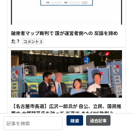
破産者マップ裁判で 国が運営者側への 反論を諦め
た？
2
【名古屋市長選】広沢一郎氏が 自公、立民、国民推
薦の 大塚耕平氏を破って 当選で またSNS批判？
検索
過去記事