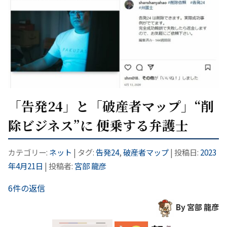
「告発24」と「破産者マップ」“削
除ビジネス”に 便乗する弁護士
カテゴリー:
ネット
| タグ:
告発24
,
破産者マップ
| 投稿日:
2023
年4月21日
|
投稿者:
宮部 龍彦
6件の返信
By 宮部 龍彦