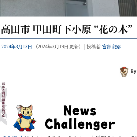
芸高田市 甲田町下小原 “花の木”
:
2024年3月13日
（
2024年3月19日
更新）
|
投稿者:
宮部 龍彦
By