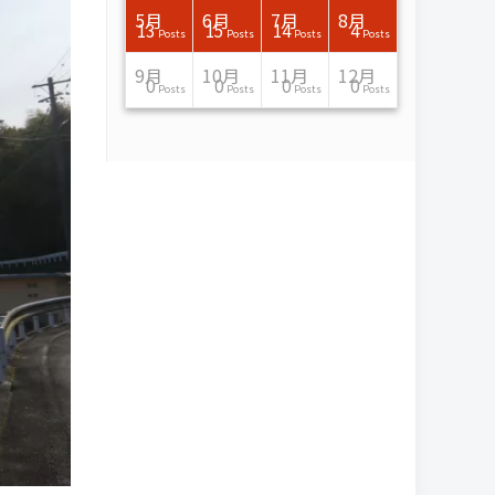
7月
7月
7月
7月
7月
7月
7月
7月
7月
7月
7月
7月
7月
7月
7月
7月
8月
8月
8月
8月
8月
8月
8月
8月
8月
8月
8月
8月
8月
8月
8月
8月
5月
6月
7月
8月
15
16
13
16
15
12
15
13
13
13
0
0
0
2
0
0
13
14
10
11
12
10
11
14
7
9
0
0
0
0
4
0
13
15
14
4
Posts
Posts
Posts
Posts
Posts
Posts
Posts
Posts
Posts
Posts
Posts
Posts
Posts
Posts
Posts
Posts
Posts
Posts
Posts
Posts
Posts
Posts
Posts
Posts
Posts
Posts
Posts
Posts
Posts
Posts
Posts
Posts
Posts
Posts
Posts
Posts
11月
11月
11月
11月
11月
11月
11月
11月
11月
11月
11月
11月
11月
11月
11月
11月
12月
12月
12月
12月
12月
12月
12月
12月
12月
12月
12月
12月
12月
12月
12月
12月
9月
10月
11月
12月
13
16
13
13
13
13
14
13
13
13
4
0
2
6
0
1
12
17
14
11
12
12
13
12
10
9
9
0
0
0
1
1
0
0
0
0
Posts
Posts
Posts
Posts
Posts
Posts
Posts
Posts
Posts
Posts
Posts
Posts
Posts
Posts
Posts
Post
Posts
Posts
Posts
Posts
Posts
Posts
Posts
Posts
Posts
Posts
Posts
Posts
Posts
Posts
Post
Post
Posts
Posts
Posts
Posts