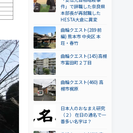
件」で辞職した奈良県
本部長が再就職した
HESTA大倉に異変
曲輪クエスト(289 前
編) 熊本市 中央区 本
荘・春竹
曲輪クエスト(145)高槻
市富田町２丁目
曲輪クエスト(460) 高
槻市梶原
日本人のおなまえ研究
（２） 在日の通名で一
番多い名字は？