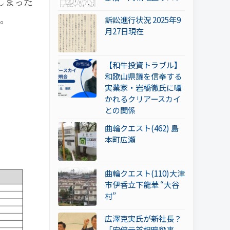
しまった
。
訴訟進行状況 2025年9
月27日現在
【和牛投資トラブル】
和歌山県議を信奉する
実業家・岩橋徹氏に囁
かれるクリアースカイ
との関係
曲輪クエスト(462) 島
本町広瀬
曲輪クエスト(110)大津
市伊香立下龍華 “大谷
村”
広澤克実氏が新社長？
「安倍元首相暗殺事