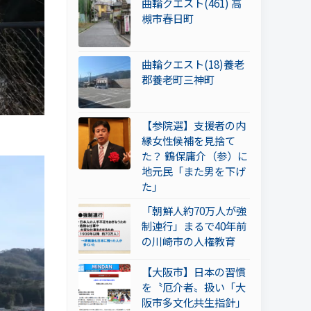
曲輪クエスト(461) 高
槻市春日町
曲輪クエスト(18)養老
郡養老町三神町
【参院選】支援者の内
縁女性候補を見捨て
た？ 鶴保庸介（参）に
地元民「また男を下げ
た」
「朝鮮人約70万人が強
制連行」まるで40年前
の川崎市の人権教育
【大阪市】日本の習慣
を〝厄介者〟扱い「大
阪市多文化共生指針」