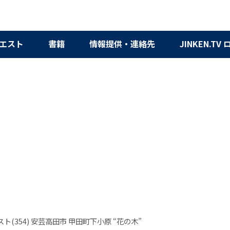
エスト
書籍
情報提供・連絡先
JINKEN.TV
ト(354) 安芸高田市 甲田町下小原 “花の木”