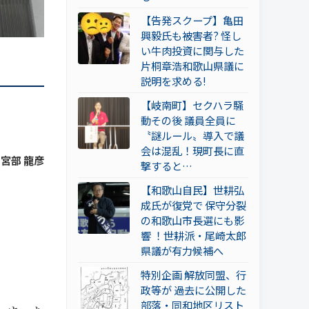
【告発スクープ】亀田
興毅氏も被害者? 怪し
い牛肉投資に関与した
片桐章浩和歌山県議に
説明を求める!
【岐南町】セクハラ騒
動その後 議員全員に
〝謎ルール〟導入で議
会は混乱！現町長に直
 宮部 龍彦
撃すると…
【和歌山自民】世耕弘
成氏が復党で 保守分裂
の和歌山市長選にも影
響 ！世耕派・尾崎太郎
県議が有力候補へ
特別企画 解放同盟、行
政等が 過去に公開した
部落・同和地区リスト