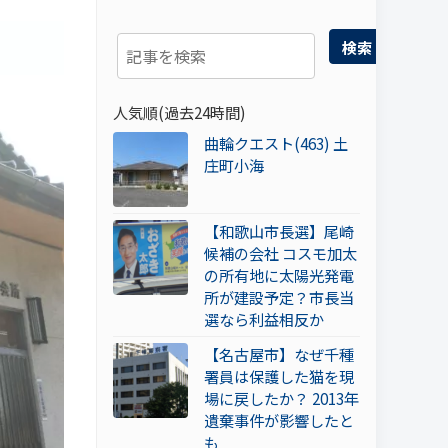
検索
人気順(過去24時間)
曲輪クエスト(463) 土
庄町小海
【和歌山市長選】尾崎
候補の会社 コスモ加太
の所有地に太陽光発電
所が建設予定？市長当
選なら利益相反か
【名古屋市】なぜ千種
署員は保護した猫を現
場に戻したか？ 2013年
遺棄事件が影響したと
も