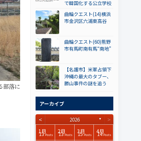
で韓国化する公立学校
曲輪クエスト(14)横浜
市金沢区六浦東高谷
曲輪クエスト(60)熊野
市有馬町南有馬“南地”
【名護市】米軍占領下
沖縄の最大のタブー、
勝山事件の謎を追う
る部落に
アーカイブ
<
>
2026
▼
3月
3月
3月
3月
3月
3月
3月
3月
3月
3月
3月
3月
3月
3月
3月
3月
4月
4月
4月
4月
4月
4月
4月
4月
4月
4月
4月
4月
4月
4月
4月
4月
1月
2月
3月
4月
15
17
17
14
14
15
14
12
14
15
0
0
3
0
0
1
16
15
14
16
13
13
12
12
13
13
0
0
3
2
0
0
13
13
15
14
Posts
Posts
Posts
Posts
Posts
Posts
Posts
Posts
Posts
Posts
Posts
Posts
Posts
Posts
Posts
Post
Posts
Posts
Posts
Posts
Posts
Posts
Posts
Posts
Posts
Posts
Posts
Posts
Posts
Posts
Posts
Posts
Posts
Posts
Posts
Posts