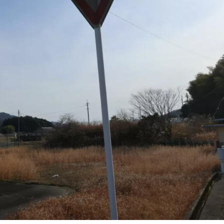
5月
5月
5月
5月
5月
5月
5月
5月
5月
5月
5月
5月
5月
5月
5月
5月
6月
6月
6月
6月
6月
6月
6月
6月
6月
6月
6月
6月
6月
6月
6月
6月
12
14
11
12
14
12
11
11
11
7
0
0
2
2
0
0
13
13
14
14
15
12
13
13
12
9
0
0
2
0
0
1
Posts
Posts
Posts
Posts
Posts
Posts
Posts
Posts
Posts
Posts
Posts
Posts
Posts
Posts
Posts
Posts
Posts
Posts
Posts
Posts
Posts
Posts
Posts
Posts
Posts
Posts
Posts
Posts
Posts
Posts
Posts
Post
9月
9月
9月
9月
9月
9月
9月
9月
9月
9月
9月
9月
9月
9月
9月
9月
10月
10月
10月
10月
10月
10月
10月
10月
10月
10月
10月
10月
10月
10月
10月
10月
15
13
16
16
14
13
12
12
13
12
0
0
4
2
1
1
15
19
16
13
17
12
13
14
13
11
0
0
7
2
0
1
Posts
Posts
Posts
Posts
Posts
Posts
Posts
Posts
Posts
Posts
Posts
Posts
Posts
Posts
Post
Post
Posts
Posts
Posts
Posts
Posts
Posts
Posts
Posts
Posts
Posts
Posts
Posts
Posts
Posts
Posts
Post