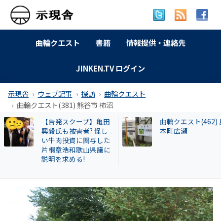
曲輪クエスト
書籍
情報提供・連絡先
JINKEN.TV ログイン
示現舎
ウェブ記事
探訪
曲輪クエスト
曲輪クエスト(381) 熊谷市 柿沼
曲輪クエスト(462) 島
【和牛投資トラブ
本町広瀬
和歌山県議を信奉
実業家・岩橋徹氏
かれるクリアース
との関係