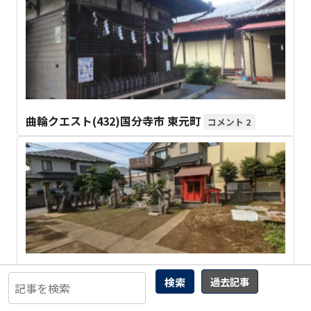
曲輪クエスト(432)国分寺市 東元町
2
曲輪クエスト(319) 志木市 幸町４丁目
27
検索
過去記事