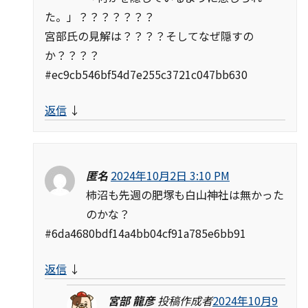
た。」？？？？？？？
宮部氏の見解は？？？？そしてなぜ隠すの
か？？？？
#ec9cb546bf54d7e255c3721c047bb630
返信
↓
匿名
2024年10月2日 3:10 PM
柿沼も先週の肥塚も白山神社は無かった
のかな？
#6da4680bdf14a4bb04cf91a785e6bb91
返信
↓
宮部 龍彦
投稿作成者
2024年10月9