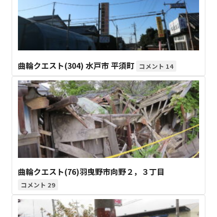
曲輪クエスト(304) 水戸市 平須町
14
曲輪クエスト(76)羽曳野市向野２，３丁目
29