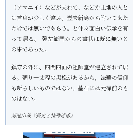
（アマニイ）などが夫れで、などか土地の人と
は言葉が少しく違ふ。豈夫新島から附いて来た
わけでは無いであらう。と仲々面白い伝承を有
って居る。 弾左衛門からの書状は既に無いと
の事であった。
鎮守の外に、四間四面の祖師堂が建立されて居
る。廻り一丈程の黒松があるから，法華の信仰
も新らしいものではない。墓石には元禄前のも
のはない。
菊池山哉『長吏と特殊部落』