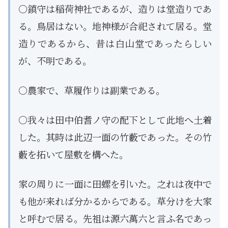
○鎮守は稲荷神社であるが、造りは堂造りであ
る。鳥居はない。地神様が合祀されて居る。堂
造りであるから、昔は白山堂であったらしい
が、不明である。
○農家で、草履作りは副業である。
○我々は田中伯耆ノ守の配下として此地へ土着
した。其時は此辺一面の竹藪であった。その竹
藪を拓いて屋敷を構へた。
家の周りに一面に田螺を引いた。之れは夜中で
も他が来れば分かるからである。草分けを大家
と呼むで居る。先祖は源六萬六と言ふ名であっ