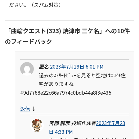
ださい。（スパム対策）
「
曲輪クエスト(323) 焼津市 三ケ名
」への10件
のフィードバック
匿名
2023年7月19日 6:01 PM
過去のｽﾄﾘｰﾄﾋﾞｭｰを見ると空地はﾆｺｲﾁ住
宅がありますね
#9d7768e22c66a7974c0bdb44a8f3e435
返信
↓
宮部 龍彦
投稿作成者
2023年7月23
日 4:33 PM