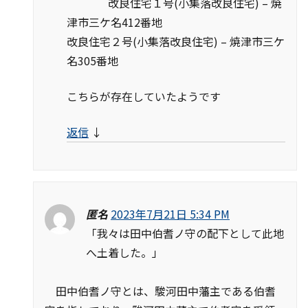
改良住宅１号(小集落改良住宅) – 焼
津市三ケ名412番地
改良住宅２号(小集落改良住宅) – 焼津市三ケ
名305番地
こちらが存在していたようです
返信
↓
匿名
2023年7月21日 5:34 PM
「我々は田中伯耆ノ守の配下として此地
へ土着した。」
田中伯耆ノ守とは、駿河田中藩主である伯耆