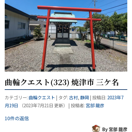
曲輪クエスト(323) 焼津市 三ケ名
カテゴリー:
曲輪クエスト
| タグ:
古村
,
静岡
| 投稿日:
2023年7
月19日
（
2023年7月21日
更新）
|
投稿者:
宮部 龍彦
10件の返信
By 宮部 龍彦