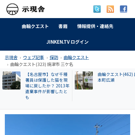
曲輪クエスト
書籍
情報提供・連絡先
JINKEN.TV ログイン
示現舎
ウェブ記事
探訪
曲輪クエスト
曲輪クエスト(323) 焼津市 三ケ名
曲輪クエスト(462) 島
【和牛投資トラブ
本町広瀬
和歌山県議を信奉
実業家・岩橋徹氏
かれるクリアース
との関係