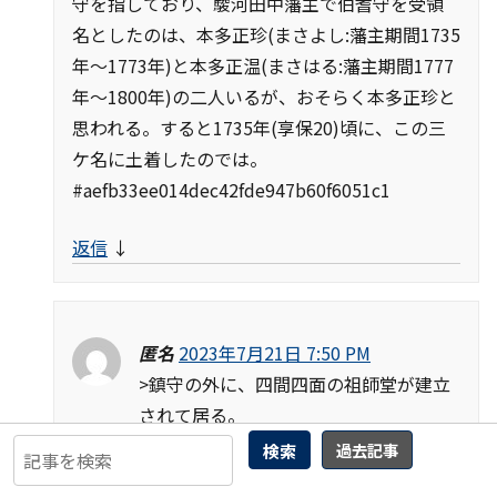
守を指しており、駿河田中藩主で伯耆守を受領
名としたのは、本多正珍(まさよし:藩主期間1735
年～1773年)と本多正温(まさはる:藩主期間1777
年～1800年)の二人いるが、おそらく本多正珍と
思われる。すると1735年(享保20)頃に、この三
ケ名に土着したのでは。
#aefb33ee014dec42fde947b60f6051c1
返信
↓
匿名
2023年7月21日 7:50 PM
>鎮守の外に、四間四面の祖師堂が建立
されて居る。
>なお「四間四面の祖師堂」は見つけることがで
検索
過去記事
きず