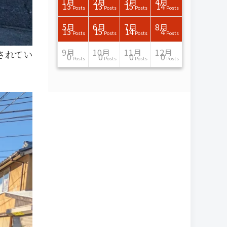
3月
3月
3月
3月
3月
3月
3月
3月
3月
3月
3月
3月
3月
3月
3月
3月
4月
4月
4月
4月
4月
4月
4月
4月
4月
4月
4月
4月
4月
4月
4月
4月
1月
2月
3月
4月
15
17
17
14
14
15
14
12
14
15
0
0
3
0
0
1
16
15
14
16
13
13
12
12
13
13
0
0
3
2
0
0
13
13
15
14
Posts
Posts
Posts
Posts
Posts
Posts
Posts
Posts
Posts
Posts
Posts
Posts
Posts
Posts
Posts
Post
Posts
Posts
Posts
Posts
Posts
Posts
Posts
Posts
Posts
Posts
Posts
Posts
Posts
Posts
Posts
Posts
Posts
Posts
Posts
Posts
7月
7月
7月
7月
7月
7月
7月
7月
7月
7月
7月
7月
7月
7月
7月
7月
8月
8月
8月
8月
8月
8月
8月
8月
8月
8月
8月
8月
8月
8月
8月
8月
5月
6月
7月
8月
15
16
13
16
15
12
15
13
13
13
0
0
0
2
0
0
13
14
10
11
12
10
11
14
7
9
0
0
0
0
4
0
13
15
14
4
Posts
Posts
Posts
Posts
Posts
Posts
Posts
Posts
Posts
Posts
Posts
Posts
Posts
Posts
Posts
Posts
Posts
Posts
Posts
Posts
Posts
Posts
Posts
Posts
Posts
Posts
Posts
Posts
Posts
Posts
Posts
Posts
Posts
Posts
Posts
Posts
11月
11月
11月
11月
11月
11月
11月
11月
11月
11月
11月
11月
11月
11月
11月
11月
12月
12月
12月
12月
12月
12月
12月
12月
12月
12月
12月
12月
12月
12月
12月
12月
9月
10月
11月
12月
されてい
13
16
13
13
13
13
14
13
13
13
4
0
2
6
0
1
12
17
14
11
12
12
13
12
10
9
9
0
0
0
1
1
0
0
0
0
Posts
Posts
Posts
Posts
Posts
Posts
Posts
Posts
Posts
Posts
Posts
Posts
Posts
Posts
Posts
Post
Posts
Posts
Posts
Posts
Posts
Posts
Posts
Posts
Posts
Posts
Posts
Posts
Posts
Posts
Post
Post
Posts
Posts
Posts
Posts