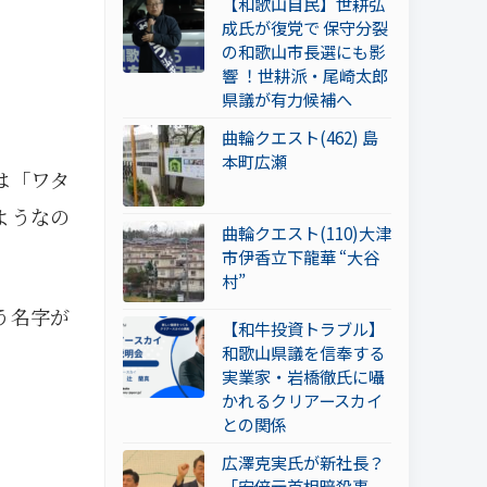
【和歌山自民】世耕弘
成氏が復党で 保守分裂
の和歌山市長選にも影
響 ！世耕派・尾崎太郎
県議が有力候補へ
曲輪クエスト(462) 島
本町広瀬
は「ワタ
ようなの
曲輪クエスト(110)大津
市伊香立下龍華 “大谷
村”
う名字が
【和牛投資トラブル】
和歌山県議を信奉する
実業家・岩橋徹氏に囁
かれるクリアースカイ
との関係
広澤克実氏が新社長？
「安倍元首相暗殺事