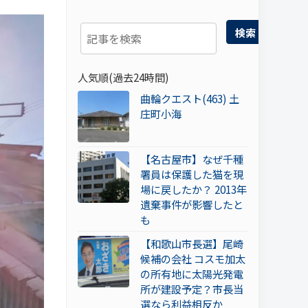
検索
人気順(過去24時間)
曲輪クエスト(463) 土
庄町小海
【名古屋市】なぜ千種
署員は保護した猫を現
場に戻したか？ 2013年
遺棄事件が影響したと
も
【和歌山市長選】尾崎
候補の会社 コスモ加太
の所有地に太陽光発電
所が建設予定？市長当
選なら利益相反か