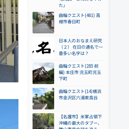
た」
曲輪クエスト(461) 高
槻市春日町
日本人のおなまえ研究
（２） 在日の通名で一
番多い名字は？
曲輪クエスト(285 前
編) 本庄市 児玉町児玉
下町
曲輪クエスト(14)横浜
市金沢区六浦東高谷
【名護市】米軍占領下
沖縄の最大のタブー、