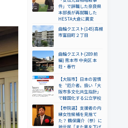
件」で辞職した奈良県
本部長が再就職した
HESTA大倉に異変
曲輪クエスト(145)高槻
市富田町２丁目
曲輪クエスト(289 前
編) 熊本市 中央区 本
荘・春竹
【大阪市】日本の習慣
を〝厄介者〟扱い「大
阪市多文化共生指針」
で韓国化する公立学校
【参院選】支援者の内
縁女性候補を見捨て
た？ 鶴保庸介（参）に
地元民「また男を下げ