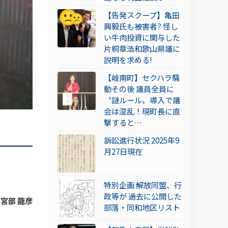
【告発スクープ】亀田
興毅氏も被害者? 怪し
い牛肉投資に関与した
片桐章浩和歌山県議に
説明を求める!
【岐南町】セクハラ騒
動その後 議員全員に
〝謎ルール〟導入で議
会は混乱！現町長に直
撃すると…
訴訟進行状況 2025年9
月27日現在
特別企画 解放同盟、行
政等が 過去に公開した
 宮部 龍彦
部落・同和地区リスト