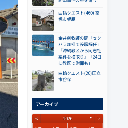
勝山事件の謎を追う
曲輪クエスト(460) 高
槻市梶原
金井創牧師の闇「セク
ハラ加担で役職解任」
「沖縄教区から同志社
案件を横取り」「24日
に教区で謝罪も」
曲輪クエスト(20)国立
市谷保
アーカイブ
<
>
2026
▼