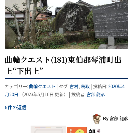
曲輪クエスト(181)東伯郡琴浦町出
上“下出上”
カテゴリー:
曲輪クエスト
| タグ:
古村
,
鳥取
| 投稿日:
2020年4
月20日
（
2023年5月16日
更新）
|
投稿者:
宮部 龍彦
6件の返信
By 宮部 龍彦