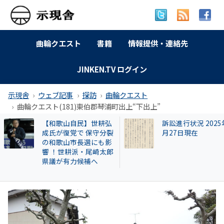
曲輪クエスト
書籍
情報提供・連絡先
JINKEN.TV ログイン
示現舎
ウェブ記事
探訪
曲輪クエスト
曲輪クエスト(181)東伯郡琴浦町出上“下出上”
訴訟進行状況 2025年9
曲輪クエスト(462) 
月27日現在
本町広瀬