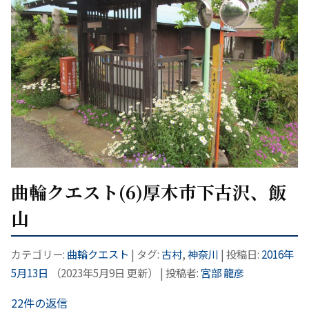
曲輪クエスト(6)厚木市下古沢、飯
山
カテゴリー:
曲輪クエスト
| タグ:
古村
,
神奈川
| 投稿日:
2016年
5月13日
（
2023年5月9日
更新）
|
投稿者:
宮部 龍彦
22件の返信