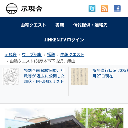
曲輪クエスト
書籍
情報提供・連絡先
JINKEN.TV ログイン
示現舎
ウェブ記事
探訪
曲輪クエスト
曲輪クエスト(6)厚木市下古沢、飯山
訴訟進行状況 2025年9
【和牛投資トラブ
月27日現在
和歌山県議を信奉
実業家・岩橋徹氏
かれるクリアース
との関係