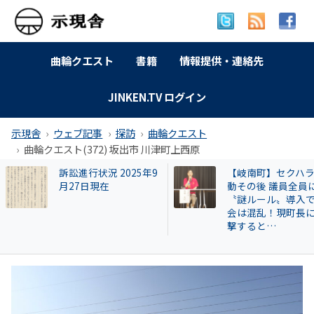
曲輪クエスト
書籍
情報提供・連絡先
JINKEN.TV ログイン
示現舎
ウェブ記事
探訪
曲輪クエスト
曲輪クエスト(372) 坂出市 川津町上西原
【岐南町】セクハラ騒
広澤克実氏が新社
動その後 議員全員に
「安倍元首相暗殺
〝謎ルール〟導入で議
件」で辞職した奈
会は混乱！現町長に直
本部長が再就職し
撃すると…
HESTA大倉に異変