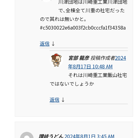
川津団地は川崎重工業川津団地
で､全棟全て川重の社宅だった
ので其れは無いかと｡
#c5030022e6a003f2cb0cccfa1f34358a
返信
↓
宮部 龍彦
投稿作成者
2024
年8月17日 10:48 AM
それは川崎重工業飯山社宅
ではないでしょうか
返信
↓
讃岐うどん
2024年8月1日 3:45 AM