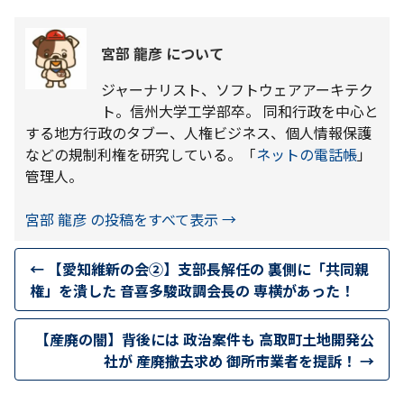
宮部 龍彦 について
ジャーナリスト、ソフトウェアアーキテク
ト。信州大学工学部卒。 同和行政を中心と
する地方行政のタブー、人権ビジネス、個人情報保護
などの規制利権を研究している。「
ネットの電話帳
」
管理人。
宮部 龍彦 の投稿をすべて表示
→
←
【愛知維新の会②】支部長解任の 裏側に「共同親
権」を潰した 音喜多駿政調会長の 専横があった！
【産廃の闇】背後には 政治案件も 高取町土地開発公
社が 産廃撤去求め 御所市業者を提訴！
→