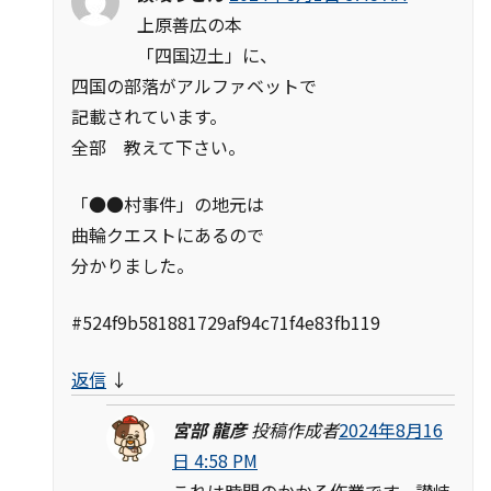
上原善広の本
「四国辺土」に、
四国の部落がアルファベットで
記載されています。
全部 教えて下さい。
「●●村事件」の地元は
曲輪クエストにあるので
分かりました。
#524f9b581881729af94c71f4e83fb119
返信
↓
宮部 龍彦
投稿作成者
2024年8月16
日 4:58 PM
これは時間のかかる作業です。讃岐