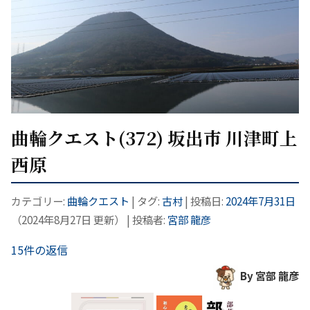
曲輪クエスト(372) 坂出市 川津町上
西原
カテゴリー:
曲輪クエスト
| タグ:
古村
| 投稿日:
2024年7月31日
（
2024年8月27日
更新）
|
投稿者:
宮部 龍彦
15件の返信
By 宮部 龍彦