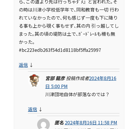
ら､この道より先は行っちゃﾀﾞﾒ』と言われた｡そ
の時は川津小学校低学年で､同和教育も一切 行わ
れていなかったので､何も感じず一度も下に降り
る事も上から覗く事もせず､其の内 引っ越してし
まった｡其の頃の堤防は土で､ｶﾞｰﾄﾞﾚｰﾙも柵も無
かった｡
#bc223edb263f54d1d8118bf5ffa25997
返信
↓
宮部 龍彦
投稿作成者
2024年8月16
日 5:00 PM
川津団地自体が部落なのでは？
返信
↓
匿名
2024年8月16日 11:58 PM