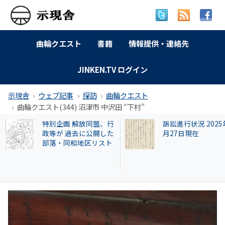
曲輪クエスト
書籍
情報提供・連絡先
JINKEN.TV ログイン
示現舎
ウェブ記事
探訪
曲輪クエスト
曲輪クエスト(344) 沼津市 中沢田 “下村”
訴訟進行状況 2025年9
【和牛投資トラブ
月27日現在
和歌山県議を信奉
実業家・岩橋徹氏
かれるクリアース
との関係