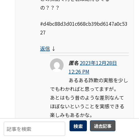
の？？？
#d4bc88d3d01c668cb39bd6147a0c53
27
返信
↓
匿名
2023年12月28日
12:26 PM
あるある詐欺の実態を少し
でもわかればと思ってますが。
あとはもう昔のような差別なんて
ほぼないということを実感できる
楽しみもあるかな。
こんなもんでいいですか？
検索
過去記事