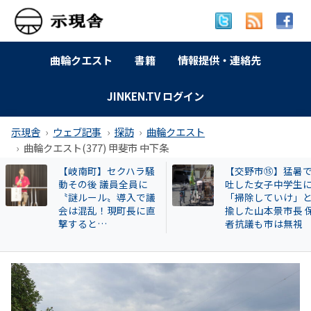
曲輪クエスト
書籍
情報提供・連絡先
JINKEN.TV ログイン
示現舎
ウェブ記事
探訪
曲輪クエスト
曲輪クエスト(377) 甲斐市 中下条
【交野市⑮】猛暑で嘔
サヨク活動家はな
吐した女子中学生に
「カタカナ」表記
「掃除していけ」と揶
む？
揄した山本景市長 保護
者抗議も市は無視