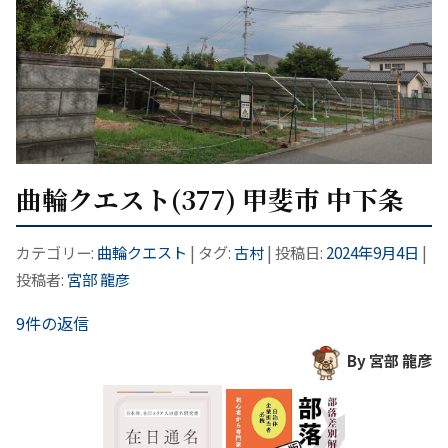
曲輪クエスト(377) 甲斐市 中下条
カテゴリー:
曲輪クエスト
| タグ:
古村
| 投稿日:
2024年9月4日
|
投稿者:
宮部 龍彦
9件の返信
By 宮部 龍彦