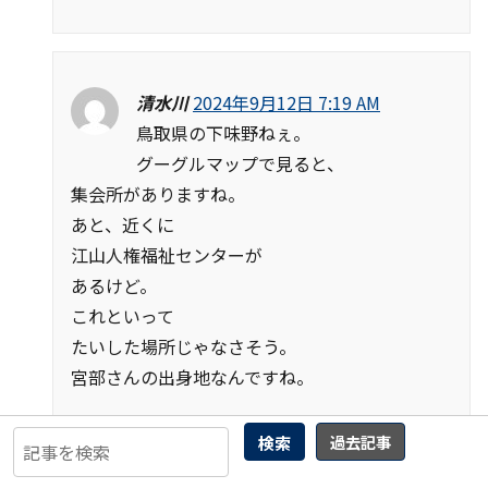
清水川
2024年9月12日 7:19 AM
鳥取県の下味野ねぇ。
グーグルマップで見ると、
集会所がありますね。
あと、近くに
江山人権福祉センターが
あるけど。
これといって
たいした場所じゃなさそう。
宮部さんの出身地なんですね。
#524f9b581881729af94c71f4e83fb119
検索
過去記事