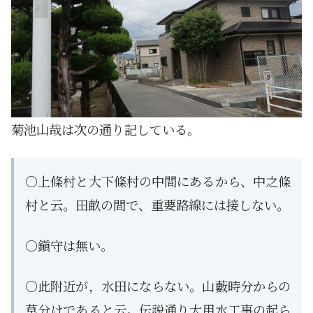
菊池山哉は次の通り記している。
○上條村と大下條村の中間にあるから、中之條
村と云。田畝の間で、重要路線には接しない。
○鎭守は無い。
○此附近が，水田にならない。山藪時分からの
草分けであると云。伝説通り大用水工事の起ら