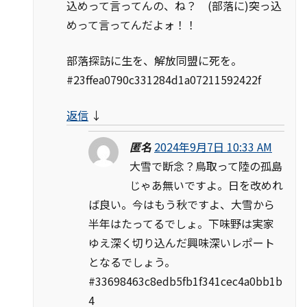
込めって言ってんの、ね？ (部落に)突っ込
めって言ってんだよォ！！
部落探訪に生を、解放同盟に死を。
#23ffea0790c331284d1a07211592422f
返信
↓
匿名
2024年9月7日 10:33 AM
大雪で断念？鳥取って陸の孤島
じゃあ無いですよ。日を改めれ
ば良い。今はもう秋ですよ、大雪から
半年はたってるでしょ。下味野は実家
ゆえ深く切り込んだ興味深いレポート
となるでしょう。
#33698463c8edb5fb1f341cec4a0bb1b
4