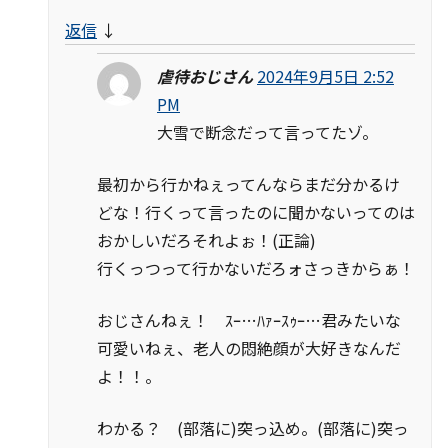
返信
↓
虐待おじさん
2024年9月5日 2:52
PM
大雪で断念だって言ってたゾ。
最初から行かねぇってんならまだ分かるけ
どな！行くって言ったのに聞かないってのは
おかしいだろそれよぉ！(正論)
行くっつって行かないだろォさっきからぁ！
おじさんねぇ！ ｽｰ…ﾊｧｰｽｩｰ…君みたいな
可愛いねぇ、老人の悶絶顔が大好きなんだ
よ！！。
わかる？ (部落に)突っ込め。(部落に)突っ