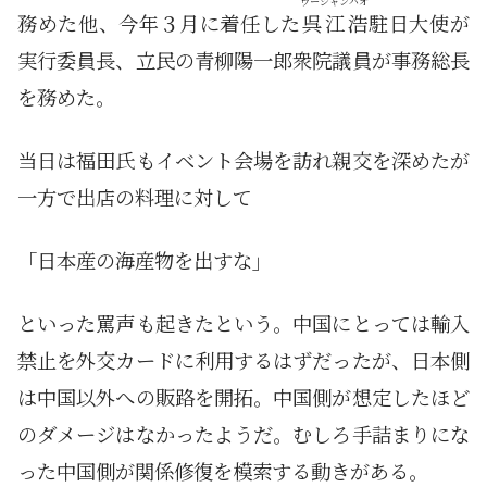
ウージャンハオ
務めた他、今年３月に着任した
呉江浩
駐日大使が
実行委員長、立民の青柳陽一郎衆院議員が事務総長
を務めた。
当日は福田氏もイベント会場を訪れ親交を深めたが
一方で出店の料理に対して
「日本産の海産物を出すな」
といった罵声も起きたという。中国にとっては輸入
禁止を外交カードに利用するはずだったが、日本側
は中国以外への販路を開拓。中国側が想定したほど
のダメージはなかったようだ。むしろ手詰まりにな
った中国側が関係修復を模索する動きがある。