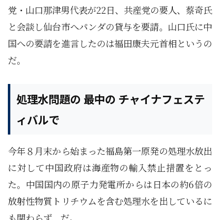
党・山口那津男代表が22日、共産党の要人、蔡奇氏
と会談し仙台市へパンダの貸与を要請。山口氏に中
国への要請を進言したのは福田康夫元首相というの
だ。
処理水問題の 最中の チャイナフェステ
ィバルで
今年８月末から始まった福島第一原発の処理水放出
に対して中国政府は海産物の輸入禁止措置をとっ
た。中国国内の原子力発電所からは日本の約6倍の
放射性物質トリチウムを含む処理水を出しているに
も関わらず、だ。