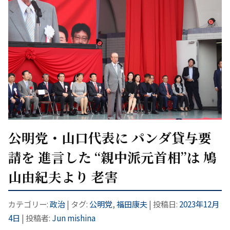
公明党・山口代表に パンダ貸与要
請を 進言した “親中派元首相”は 鳩
山由紀夫より 老害
カテゴリー:
政治
| タグ:
公明党
,
福田康夫
| 投稿日:
2023年12月
4日
|
投稿者:
Jun mishina