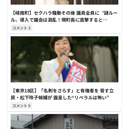
【岐南町】セクハラ騒動その後 議員全員に〝謎ルー
ル〟導入で議会は混乱！現町長に直撃すると…
2
【東京18区】「名刺をさらす」と有権者を 脅す立
民・松下玲子候補が 露呈した“リベラルは怖い”
5