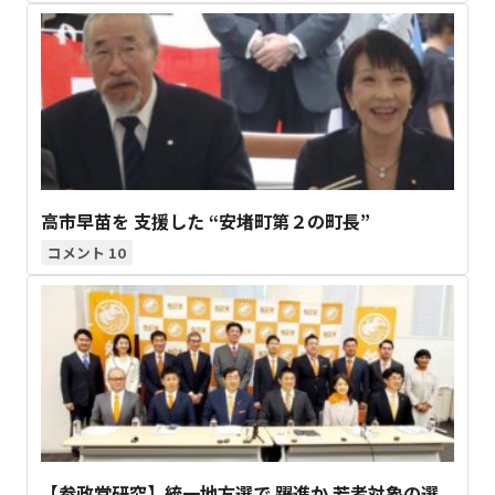
高市早苗を 支援した “安堵町第２の町長”
10
【参政党研究】統一地方選で 躍進か 若者対象の選