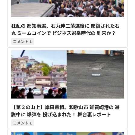
狂乱の 都知事選、石丸伸二落選後に 閉鎖された石
丸 ミームコインで ビジネス選挙時代の 到来か？
1
【第２の山上】岸田首相、和歌山市 雑賀崎港の 遊
説中に 爆弾を 投げ込まれた！ 舞台裏レポート
1