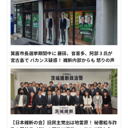
箕面市長選挙期間中に 藤田、音喜多、阿部３氏が
宮古島で バカンス疑惑！ 維新内部からも 怒りの声
【日本維新の会】旧民主党出は地雷原！ 秘書給与詐