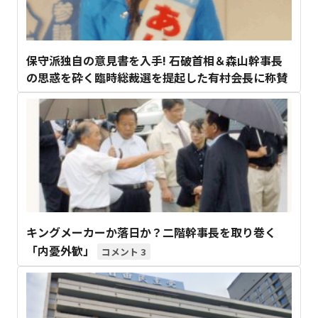
保守派独自の意見書を入手! 石破首相＆森山幹事長
の思惑を砕く臨時総裁選を提起した有村会長に称賛
キングメーカーか落日か？二階幹事長を取り巻く
「内憂外歓」
3