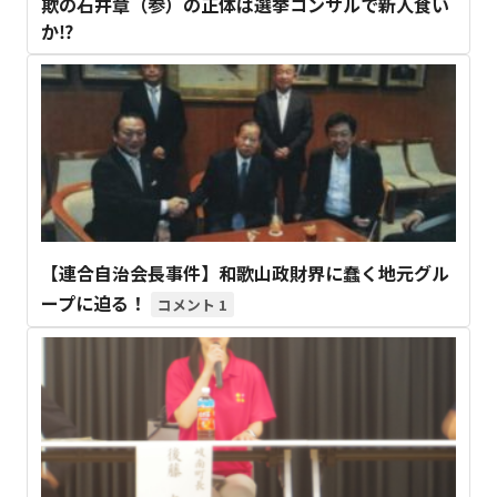
欺の石井章（参）の正体は選挙コンサルで新人食い
か⁉
【連合自治会長事件】和歌山政財界に蠢く地元グル
ープに迫る！
1