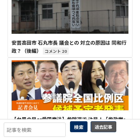
安芸高田市 石丸市長 議会との 対立の原因は 同和行
政？（後編）
20
【台風の目or愛国商法】参院選で 注目！「参政党」
検索
過去記事
は“会いに行ける オンラインサロン”
1