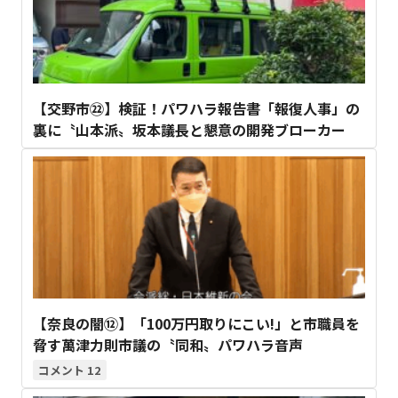
【交野市㉒】検証！パワハラ報告書「報復人事」の
裏に〝山本派〟坂本議長と懇意の開発ブローカー
【奈良の闇⑫】「100万円取りにこい!」と市職員を
脅す萬津力則市議の〝同和〟パワハラ音声
12