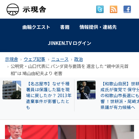
曲輪クエスト
書籍
情報提供・連絡先
JINKEN.TV ログイン
示現舎
ウェブ記事
ニュース
政治
公明党・山口代表に パンダ貸与要請を 進言した “親中派元首
相”は 鳩山由紀夫より 老害
【和歌山自民】世耕弘
【告発スクープ】
成氏が復党で 保守分裂
興毅氏も被害者? 怪
の和歌山市長選にも影
い牛肉投資に関与
響 ！世耕派・尾崎太郎
片桐章浩和歌山県
県議が有力候補へ
説明を求める!