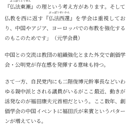
ぶっぽうとうぜん
『
仏法東漸
』の理という考え方があります。そして
ぶっぽうせいかん
仏教を西に返す『
仏法西還
』を学会は重視してお
り、中国やアジア、ヨーロッパでの布教を強化する
のもこのためです」（元学会員）
中国との交流は教団の組織強化とまた外交で創価学
会・公明党が存在感を発揮する意味も持つ。
さて一方、自民党内にも二階俊博元幹事長などいわ
ゆる親中派とされる議員がいるがここ最近、動きが
活発なのが福田康夫元首相だという。ここ数年、創
価学会の中国イベントに福田氏が来賓というパター
ンが増えている。