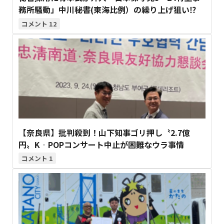
務所騒動」中川秘書(東海比例）の繰り上げ狙い⁉
12
【奈良県】批判殺到！山下知事ゴリ押し〝2.7億
円〟K‐POPコンサート中止が困難なウラ事情
1