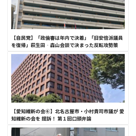
【自民党】「政倫審は年内で決着」「旧安倍派議員
を復帰」萩生田‐森山会談で決まった反転攻勢策
【愛知維新の会⑥】北名古屋市・小村貴司市議が 愛
知維新の会を 提訴！ 第１回口頭弁論