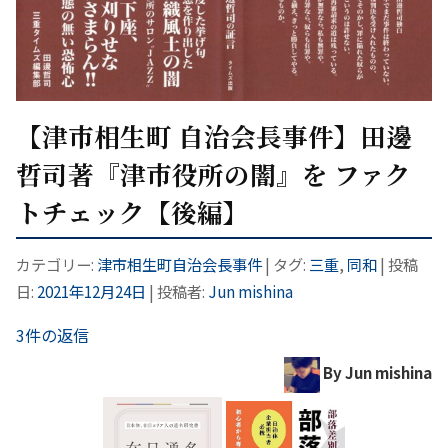
【津市相生町 自治会長事件】田邊
哲司著『津市役所の闇』を ファク
トチェック【後編】
カテゴリー:
津市相生町自治会長事件
| タグ:
三重
,
同和
| 投稿
日:
2021年12月24日
|
投稿者:
Jun mishina
3件の返信
By Jun mishina