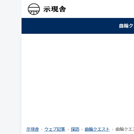
曲輪ク
示現舎
ウェブ記事
探訪
曲輪クエスト
曲輪クエス