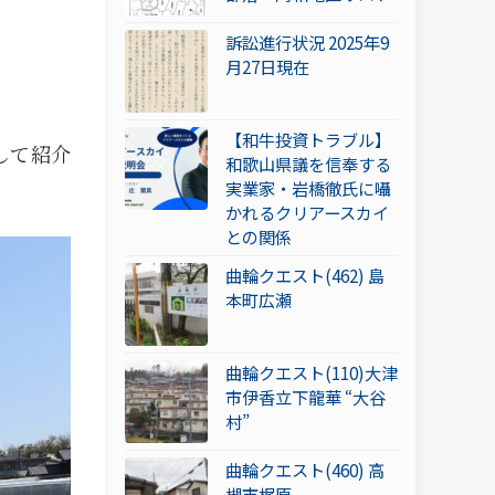
訴訟進行状況 2025年9
月27日現在
【和牛投資トラブル】
して紹介
和歌山県議を信奉する
実業家・岩橋徹氏に囁
かれるクリアースカイ
との関係
曲輪クエスト(462) 島
本町広瀬
曲輪クエスト(110)大津
市伊香立下龍華 “大谷
村”
曲輪クエスト(460) 高
槻市梶原