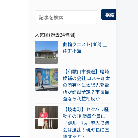
検索
人気順(過去24時間)
曲輪クエスト(463) 土
庄町小海
【和歌山市長選】尾崎
候補の会社 コスモ加太
の所有地に太陽光発電
所が建設予定？市長当
選なら利益相反か
【岐南町】セクハラ騒
動その後 議員全員に
〝謎ルール〟導入で議
会は混乱！現町長に直
撃すると…