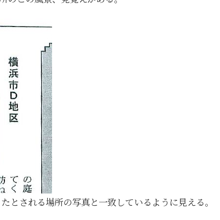
1月
1月
1月
1月
1月
1月
1月
1月
1月
1月
1月
1月
1月
1月
1月
1月
2月
2月
2月
2月
2月
2月
2月
2月
2月
2月
2月
2月
2月
2月
2月
2月
13
12
13
11
11
12
11
10
11
9
0
0
0
0
0
1
13
12
14
12
14
13
12
12
11
13
0
2
3
0
0
1
Posts
Posts
Posts
Posts
Posts
Posts
Posts
Posts
Posts
Posts
Posts
Posts
Posts
Posts
Posts
Post
Posts
Posts
Posts
Posts
Posts
Posts
Posts
Posts
Posts
Posts
Posts
Posts
Posts
Posts
Posts
Post
5月
5月
5月
5月
5月
5月
5月
5月
5月
5月
5月
5月
5月
5月
5月
5月
6月
6月
6月
6月
6月
6月
6月
6月
6月
6月
6月
6月
6月
6月
6月
6月
12
14
11
12
14
12
11
11
11
7
0
0
2
2
0
0
13
13
14
14
15
12
13
13
12
9
0
0
2
0
0
1
Posts
Posts
Posts
Posts
Posts
Posts
Posts
Posts
Posts
Posts
Posts
Posts
Posts
Posts
Posts
Posts
Posts
Posts
Posts
Posts
Posts
Posts
Posts
Posts
Posts
Posts
Posts
Posts
Posts
Posts
Posts
Post
9月
9月
9月
9月
9月
9月
9月
9月
9月
9月
9月
9月
9月
9月
9月
9月
10月
10月
10月
10月
10月
10月
10月
10月
10月
10月
10月
10月
10月
10月
10月
10月
15
13
16
16
14
13
12
12
13
12
0
0
4
2
1
1
15
19
16
13
17
12
13
14
13
11
0
0
7
2
0
1
Posts
Posts
Posts
Posts
Posts
Posts
Posts
Posts
Posts
Posts
Posts
Posts
Posts
Posts
Post
Post
Posts
Posts
Posts
Posts
Posts
Posts
Posts
Posts
Posts
Posts
Posts
Posts
Posts
Posts
Posts
Post
ったとされる場所の写真と一致しているように見える。