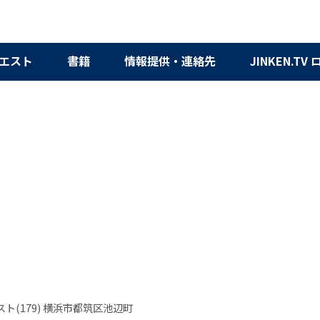
エスト
書籍
情報提供・連絡先
JINKEN.TV
ト(179) 横浜市都筑区池辺町