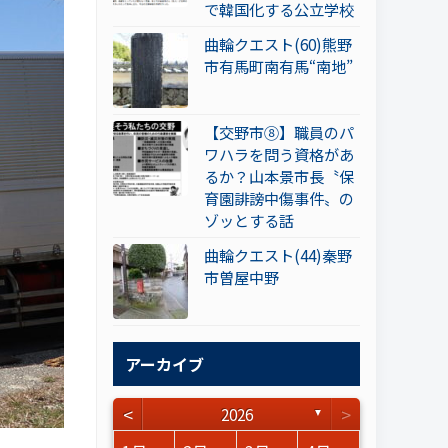
で韓国化する公立学校
曲輪クエスト(60)熊野
市有馬町南有馬“南地”
【交野市⑧】職員のパ
ワハラを問う資格があ
るか？山本景市長〝保
育園誹謗中傷事件〟の
ゾッとする話
曲輪クエスト(44)秦野
市曽屋中野
アーカイブ
<
>
2026
▼