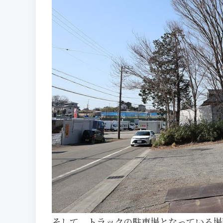
そして、トラックの駐車場となっている場