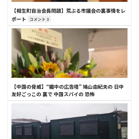
【相生町自治会長問題】荒ぶる市議会の裏事情をレ
ポート
3
【中国の脅威】“媚中の広告塔” 鳩山由紀夫の 日中
友好ごっこの 裏で 中国スパイの 恐怖