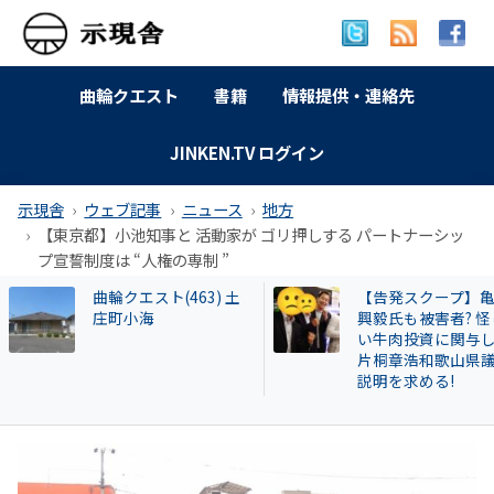
曲輪クエスト
書籍
情報提供・連絡先
JINKEN.TV ログイン
示現舎
ウェブ記事
ニュース
地方
【東京都】小池知事と 活動家が ゴリ押しする パートナーシッ
プ宣誓制度は “人権の専制 ”
【告発スクープ】亀田
【名古屋市】なぜ
興毅氏も被害者? 怪し
署員は保護した猫
い牛肉投資に関与した
場に戻したか？ 20
片桐章浩和歌山県議に
遺棄事件が影響し
説明を求める!
も