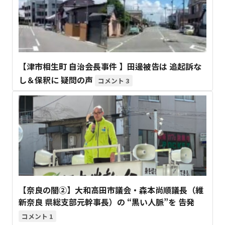
【津市相生町 自治会長事件 】田邊被告は 追起訴な
し＆保釈に 疑問の声
3
【奈良の闇②】大和高田市議会・森本尚順議長（維
新奈良 県総支部元幹事長）の “黒い人脈”を 告発
1