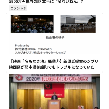
5900万円抵当の謎 本当に〝金ないねん〟?
3
【映画『名もなき池』騒動⑦】新原氏提案のジブリ
映画祭が熊本県御船町でもトラブルになっていた