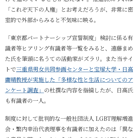
「これぞ天下の人権」とお考えだろうが、非常に密
室的で外部からみると不気味に映る。
「東京都パートナーシップ宣誓制度」検討に係る有
識者等ヒアリング有識者等一覧をみると、遠藤まめ
た氏を筆頭に名うての活動家がズラリ。また当サイ
トで
三重県男女共同参画センターと宝塚大学・日高
庸晴教授が実施した「多様な性と生活についてのア
ンケート調査」
の杜撰な内容を指摘したが、日高氏
も有識者の一人。
制度に対して批判的な一般社団法人 LGBT理解増進
会・繁内幸治代表理事を有識者に加えたのは「異な