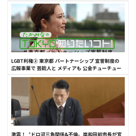
LGBT利権② 東京都 パートナーシップ 宣誓制度の
広報事業で 芸能人と メディアも 公金チューチュー
激震！〝ドロ沼三角関係&不倫〟岸和田前市長が官