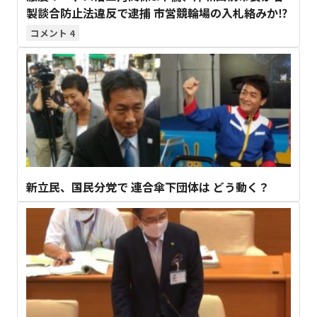
製談合防止法違反で逮捕 市営競輪場の入札絡みか⁉
4
新立民、国民分党で 連合傘下団体は どう動く？