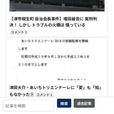
【津市相生町 自治会長事件】増田被告に 実刑判
決！ しかし トラブルの火種は 燻っている
2
津田大介・あいちトリエンナーレに「愛」も「知」
もなかった③
1
検索
過去記事