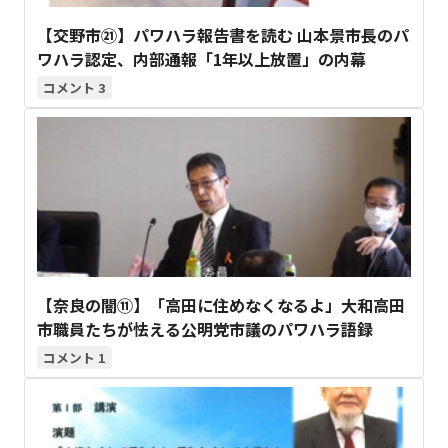
【交野市㉑】パワハラ報告書を読む 山本景市長のパ
ワハラ認定、内部通報「1年以上放置」の内幕
3
【奈良の闇⑪】「高田に住めなくなるよ」大和高田
市職員たちが怯える公明党市議のパワハラ語録
1