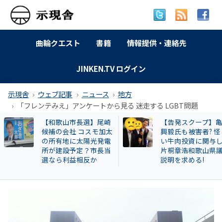
曲輪クエスト
書籍
情報提供・連絡先
JINKEN.TV ログイン
示現舎
ウェブ記事
ニュース
地方
「フレンテみえ」アンケートから見る 迷走する LGBT問題
【告発スクープ】亀田
【岐南町】セクハ
興毅氏も被害者? 怪し
動その後 議員全員
い牛肉投資に関与した
〝謎ルール〟導入
片桐章浩和歌山県議に
会は混乱！現町長
説明を求める!
撃すると…