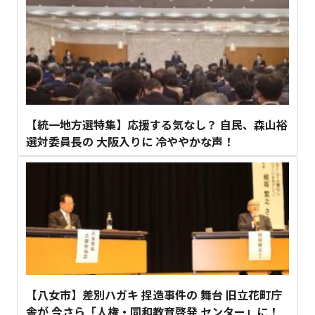
【統一地方選特集】応援する気なし？ 自民、森山裕
選対委員長の 大阪入りに 冷ややかな声！
【八女市】差別ハガキ 捏造事件の 舞台 旧立花町庁
舎が 今さら「人権・同和教育啓発 センター」に！