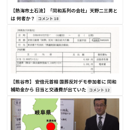
【熱海市土石流】「同和系列の会社」天野二三男と
は 何者か？
18
【熊谷市】 安倍元首相 国葬反対デモ参加者に 同和
補助金から 日当と交通費が出ていた
12