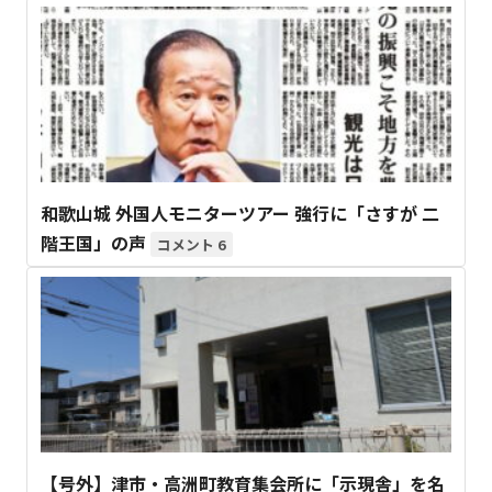
和歌山城 外国人モニターツアー 強行に「さすが 二
階王国」の声
6
【号外】津市・高洲町教育集会所に「示現舎」を名