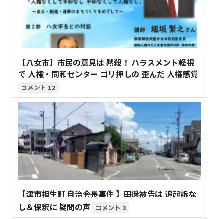
【八女市】市民の意見は 黙殺！ ハラスメント軽視
で 人権・同和センター ゴリ押しの 歪んだ 人権感覚
12
【津市相生町 自治会長事件 】田邊被告は 追起訴な
し＆保釈に 疑問の声
3