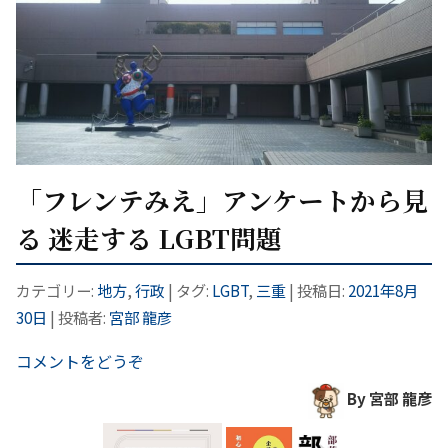
「フレンテみえ」アンケートから見
る 迷走する LGBT問題
カテゴリー:
地方
,
行政
| タグ:
LGBT
,
三重
| 投稿日:
2021年8月
30日
|
投稿者:
宮部 龍彦
コメントをどうぞ
By 宮部 龍彦