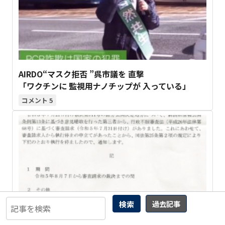
AIRDO“マスク拒否 ”呉市議を 直撃
「ワクチンに 監視用ナノチップが 入っている」
5
検索
過去記事
【新潟】情報公開請求が 土壇場で執行停止 なぜ新
潟の公務員は 同和に怯えるのか
2