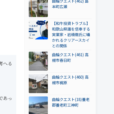
曲輪クエスト(462) 島
本町広瀬
【和牛投資トラブル】
和歌山県議を信奉する
実業家・岩橋徹氏に囁
かれるクリアースカイ
との関係
曲輪クエスト(461) 高
槻市春日町
考へる
曲輪クエスト(460) 高
槻市梶原
であっ
曲輪クエスト(18)養老
郡養老町三神町