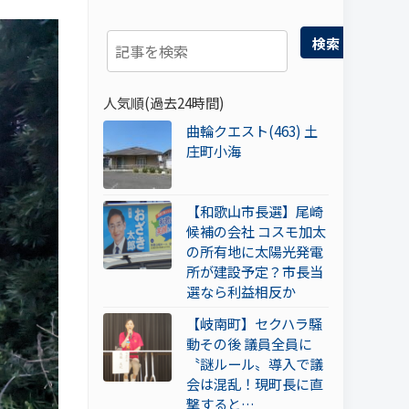
検索
人気順(過去24時間)
曲輪クエスト(463) 土
庄町小海
【和歌山市長選】尾崎
候補の会社 コスモ加太
の所有地に太陽光発電
所が建設予定？市長当
選なら利益相反か
【岐南町】セクハラ騒
動その後 議員全員に
〝謎ルール〟導入で議
会は混乱！現町長に直
撃すると…