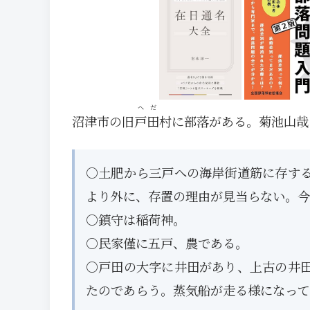
へだ
沼津市の旧
戸田
村に部落がある。菊池山哉
○土肥から三戸への海岸街道筋に存す
より外に、存置の理由が見当らない。今
○鎮守は稲荷神。
○民家僅に五戸、農である。
○戸田の大字に井田があり、上古の井
たのであらう。蒸気船が走る様になって