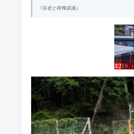
『長吏と特殊部落』