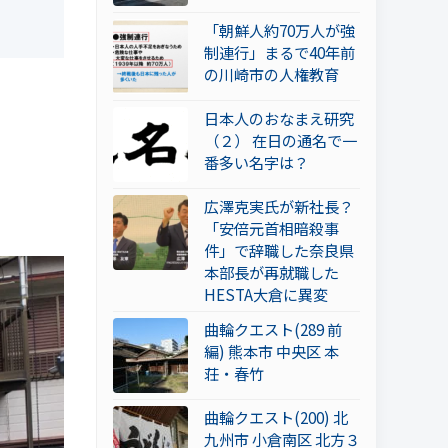
「朝鮮人約70万人が強
制連行」まるで40年前
の川崎市の人権教育
日本人のおなまえ研究
（２） 在日の通名で一
番多い名字は？
広澤克実氏が新社長？
「安倍元首相暗殺事
件」で辞職した奈良県
本部長が再就職した
HESTA大倉に異変
曲輪クエスト(289 前
編) 熊本市 中央区 本
荘・春竹
曲輪クエスト(200) 北
九州市 小倉南区 北方３