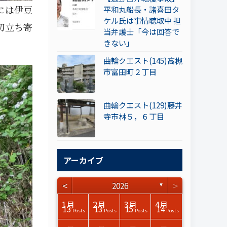
には伊豆
平和丸船長・諸喜田タ
ケル氏は事情聴取中 担
切立ち寄
当弁護士「今は回答で
きない」
曲輪クエスト(145)高槻
市富田町２丁目
曲輪クエスト(129)藤井
寺市林５，６丁目
アーカイブ
<
>
2026
▼
3月
3月
3月
3月
3月
3月
3月
3月
3月
3月
3月
3月
3月
3月
3月
3月
4月
4月
4月
4月
4月
4月
4月
4月
4月
4月
4月
4月
4月
4月
4月
4月
1月
2月
3月
4月
15
17
17
14
14
15
14
12
14
15
0
0
3
0
0
1
16
15
14
16
13
13
12
12
13
13
0
0
3
2
0
0
13
13
15
14
Posts
Posts
Posts
Posts
Posts
Posts
Posts
Posts
Posts
Posts
Posts
Posts
Posts
Posts
Posts
Post
Posts
Posts
Posts
Posts
Posts
Posts
Posts
Posts
Posts
Posts
Posts
Posts
Posts
Posts
Posts
Posts
Posts
Posts
Posts
Posts