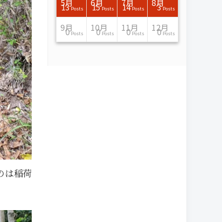
7月
7月
7月
7月
7月
7月
7月
7月
7月
7月
7月
7月
7月
7月
7月
7月
8月
8月
8月
8月
8月
8月
8月
8月
8月
8月
8月
8月
8月
8月
8月
8月
5月
6月
7月
8月
15
16
13
16
15
12
15
13
13
13
0
0
0
2
0
0
13
14
10
11
12
10
11
14
7
9
0
0
0
0
4
0
13
15
14
3
Posts
Posts
Posts
Posts
Posts
Posts
Posts
Posts
Posts
Posts
Posts
Posts
Posts
Posts
Posts
Posts
Posts
Posts
Posts
Posts
Posts
Posts
Posts
Posts
Posts
Posts
Posts
Posts
Posts
Posts
Posts
Posts
Posts
Posts
Posts
Posts
11月
11月
11月
11月
11月
11月
11月
11月
11月
11月
11月
11月
11月
11月
11月
11月
12月
12月
12月
12月
12月
12月
12月
12月
12月
12月
12月
12月
12月
12月
12月
12月
9月
10月
11月
12月
13
16
13
13
13
13
14
13
13
13
4
0
2
6
0
1
12
17
14
11
12
12
13
12
10
9
9
0
0
0
1
1
0
0
0
0
Posts
Posts
Posts
Posts
Posts
Posts
Posts
Posts
Posts
Posts
Posts
Posts
Posts
Posts
Posts
Post
Posts
Posts
Posts
Posts
Posts
Posts
Posts
Posts
Posts
Posts
Posts
Posts
Posts
Posts
Post
Post
Posts
Posts
Posts
Posts
のは稲荷