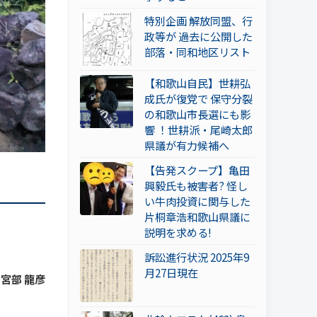
特別企画 解放同盟、行
政等が 過去に公開した
部落・同和地区リスト
【和歌山自民】世耕弘
成氏が復党で 保守分裂
の和歌山市長選にも影
響 ！世耕派・尾崎太郎
県議が有力候補へ
【告発スクープ】亀田
興毅氏も被害者? 怪し
い牛肉投資に関与した
片桐章浩和歌山県議に
説明を求める!
訴訟進行状況 2025年9
月27日現在
y 宮部 龍彦