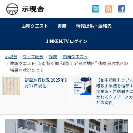
曲輪クエスト
書籍
情報提供・連絡先
JINKEN.TV ログイン
示現舎
ウェブ記事
探訪
曲輪クエスト
曲輪クエスト(158) 特別編 和歌山市“芦原地区” 後編 芦原地区の
特異な状況とは？
訴訟進行状況 2025年9
【和牛投資トラブ
月27日現在
和歌山県議を信奉
実業家・岩橋徹氏
かれるクリアース
との関係