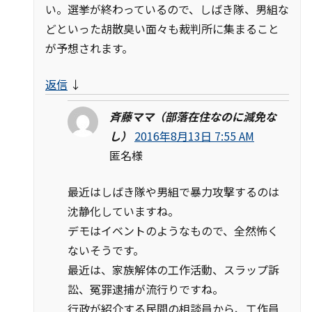
い。選挙が終わっているので、しばき隊、男組な
どといった胡散臭い面々も裁判所に集まること
が予想されます。
返信
↓
斉藤ママ（部落在住なのに減免な
し）
2016年8月13日 7:55 AM
匿名様
最近はしばき隊や男組で暴力攻撃するのは
沈静化していますね。
デモはイベントのようなもので、全然怖く
ないそうです。
最近は、家族解体の工作活動、スラップ訴
訟、冤罪逮捕が流行りですね。
行政が紹介する民間の相談員から、工作員