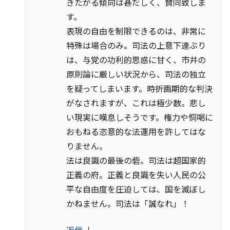
きたがる傾向は甚だしく、賛同致しま
す。
表現の自由を制限できるのは、非常に
特殊は場合のみ。司法の上意下達ぶり
は、与党の功利的思惑に甘く、市井の
原則論に厳しい状況から、司法の独立
を疑ってしまいます。時折画期的な判決
がなされますが、これは極少数。悲し
い現実に嘆息しそうです。権力や恫喝に
おもねる恣意的な法運用を許してはな
りません。
法は良識の最後の砦。司法は超国家的
正義の府。正義と良識を失い人民の公
平な自由度を圧迫しては、国を滅ぼし
かねません。司法は「誠なれ」！
返信
↓