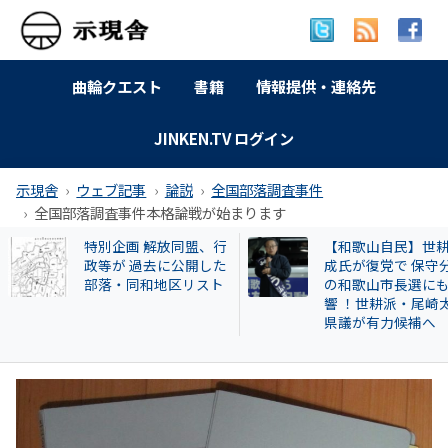
曲輪クエスト
書籍
情報提供・連絡先
JINKEN.TV ログイン
示現舎
ウェブ記事
論説
全国部落調査事件
全国部落調査事件本格論戦が始まります
【和歌山自民】世耕弘
訴訟進行状況 2025
成氏が復党で 保守分裂
月27日現在
の和歌山市長選にも影
響 ！世耕派・尾崎太郎
県議が有力候補へ