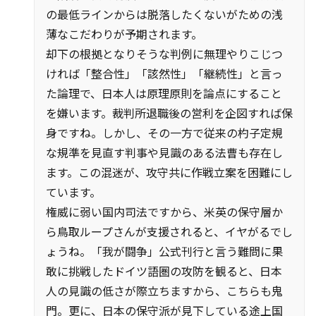
の最低ラインからは脱落したくないがための浅
薄なこだわりが予期されます。
却下の根拠となりそうな判例に無理やりこじつ
ければ「整合性」「該然性」「継続性」と言っ
た論理で、日本人は原理原則を論点にすること
を嫌います。裁判所退職後の営利を企図すれば保
身ですね。しかし、その一方で従来の杓子定規
な規準を見直す判事や見識のある法曹も存在し
ます。この混迷が、攻守共に作戦立案を困難にし
ています。
権威に弱い国内司法ですから、米英の保守層か
ら鳥取ループさんが支援されると、イヤがるでし
ょうね。「我が闘争」公式刊行と言う難問に果
敢に挑戦したドイツ語圏の攻防を観ると、日本
人の見識の低さが際立ちますから、こちらも鬼
門。更に、日本の保守派が見下している途上国