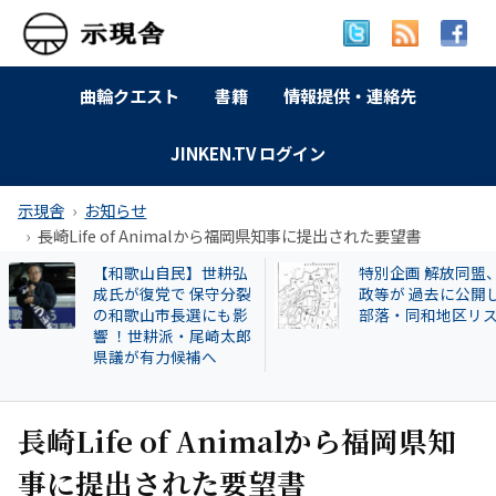
曲輪クエスト
書籍
情報提供・連絡先
JINKEN.TV ログイン
示現舎
お知らせ
長崎Life of Animalから福岡県知事に提出された要望書
特別企画 解放同盟、行
【告発スクープ】
政等が 過去に公開した
興毅氏も被害者? 
部落・同和地区リスト
い牛肉投資に関与
片桐章浩和歌山県
説明を求める!
長崎Life of Animalから福岡県知
事に提出された要望書