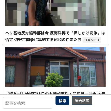
ヘリ基地反対協幹部は今 反海洋博で〝押しかけ闘争〟は
否定 辺野古闘争に集結する昭和の亡霊たち
1
【読谷村】沖縄国体日の丸焼却事件・知花昌一は今 地元
名士「読谷高校の女学生に触発されて燃やした」
検索
過去記事
3