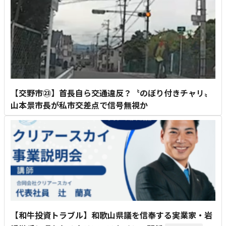
【交野市㉓】首長自ら交通違反？〝のぼり付きチャリ〟
山本景市長が私市交差点で信号無視か
【和牛投資トラブル】和歌山県議を信奉する実業家・岩