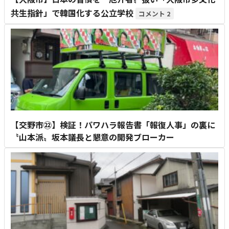
共生指針」で韓国化する公立学校
2
【交野市㉒】検証！パワハラ報告書「報復人事」の裏に
〝山本派〟坂本議長と懇意の開発ブローカー