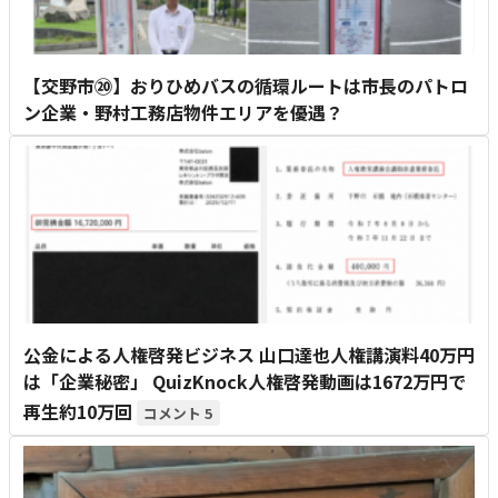
【交野市⑳】おりひめバスの循環ルートは市長のパトロ
ン企業・野村工務店物件エリアを優遇？
公金による人権啓発ビジネス 山口達也人権講演料40万円
は「企業秘密」 QuizKnock人権啓発動画は1672万円で
再生約10万回
5