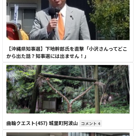
【沖縄県知事選】下地幹郎氏を直撃「小沢さんってどこ
から出た話？知事選には出ません！」
曲輪クエスト(457) 城里町阿波山
4