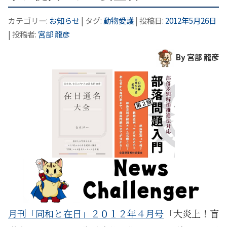
カテゴリー:
お知らせ
| タグ:
動物愛護
| 投稿日:
2012年5月26日
|
投稿者:
宮部 龍彦
By 宮部 龍彦
月刊「同和と在日」２０１２年４月号
「大炎上！盲