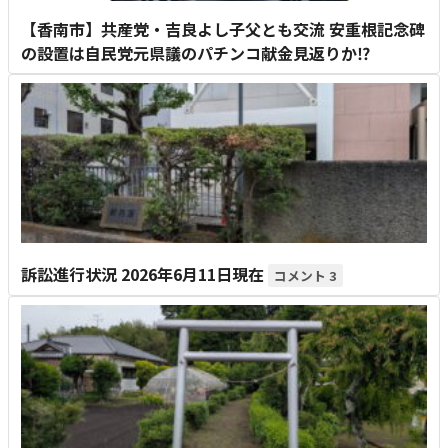
【香南市】共産党・吉良よし子父とも交流 安重根記念碑
の設置は自民党元県議のパチンコ献金見返りか⁉
訴訟進行状況 2026年6月11日現在
3