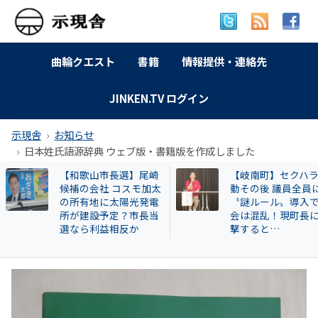
曲輪クエスト
書籍
情報提供・連絡先
JINKEN.TV ログイン
示現舎
お知らせ
日本姓氏語源辞典 ウェブ版・書籍版を作成しました
【和歌山市長選】尾崎
【岐南町】セクハ
候補の会社 コスモ加太
動その後 議員全員
の所有地に太陽光発電
〝謎ルール〟導入
所が建設予定？市長当
会は混乱！現町長
選なら利益相反か
撃すると…