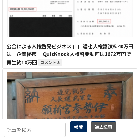
公金による人権啓発ビジネス 山口達也人権講演料40万円
は「企業秘密」 QuizKnock人権啓発動画は1672万円で
再生約10万回
5
検索
過去記事
曲輪クエスト(458) さいたま市南区白幡
11