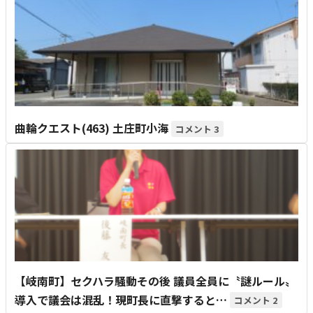
曲輪クエスト(463) 土庄町小海
3
【岐南町】セクハラ騒動その後 議員全員に〝謎ルール〟
導入で議会は混乱！現町長に直撃すると…
2