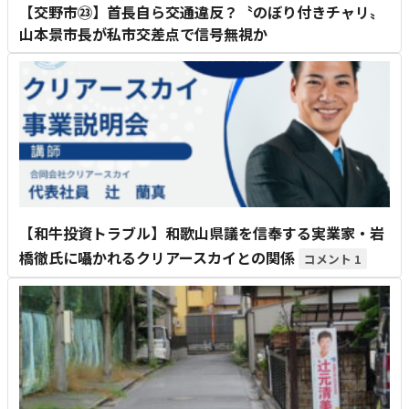
【交野市㉓】首長自ら交通違反？〝のぼり付きチャリ〟
山本景市長が私市交差点で信号無視か
【和牛投資トラブル】和歌山県議を信奉する実業家・岩
橋徹氏に囁かれるクリアースカイとの関係
1