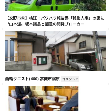
【交野市㉒】検証！パワハラ報告書「報復人事」の裏に
〝山本派〟坂本議長と懇意の開発ブローカー
曲輪クエスト(460) 高槻市梶原
7