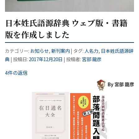
日本姓氏語源辞典 ウェブ版・書籍
版を作成しました
カテゴリー:
お知らせ
,
新刊案内
| タグ:
人名力
,
日本姓氏語源辞
典
| 投稿日:
2017年12月20日
|
投稿者:
宮部 龍彦
4件の返信
By 宮部 龍彦