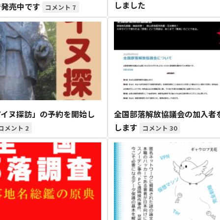
しました
で発売中です
7
アイヌ探訪」の予約を開始し
全国部落解放協議会の加入者
します
2
30