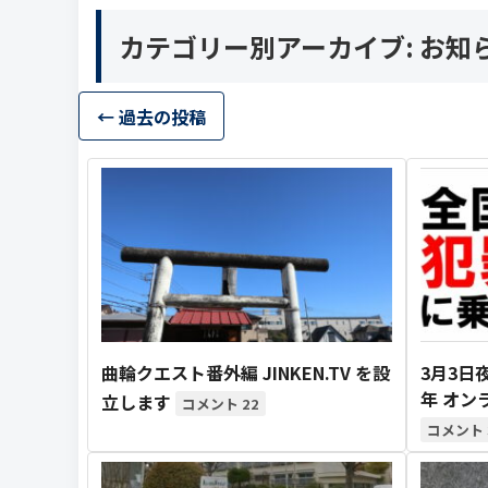
カテゴリー別アーカイブ:
お知
投稿ナビゲーション
←
過去の投稿
曲輪クエスト番外編 JINKEN.TV を設
3月3日
年 オン
立します
22