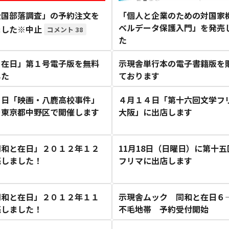
全国部落調査」の予約注文を
「個人と企業のための対国家
ベルデータ保護入門」を発売
ました※中止
38
た
と在日」第１号電子版を無料
示現舎単行本の電子書籍版を
した
ております
１日「映画・八鹿高校事件」
４月１４日「第十六回文学フリ
を東京都中野区で開催します
大阪」に出店します
同和と在日」２０１２年１２
11月18日（日曜日）に第十
売しました！
フリマに出店します
同和と在日」２０１２年１１
示現舎ムック 同和と在日６
売しました！
不毛地帯 予約受付開始