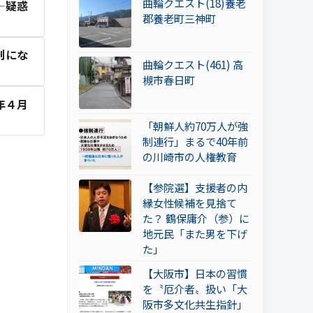
曲輪クエスト(18)養老
―疑惑
郡養老町三神町
刊にな
曲輪クエスト(461) 高
槻市春日町
年４月
「朝鮮人約70万人が強
制連行」まるで40年前
の川崎市の人権教育
【参院選】支援者の内
縁女性候補を見捨て
た？ 鶴保庸介（参）に
地元民「また男を下げ
た」
【大阪市】日本の習慣
を〝厄介者〟扱い「大
阪市多文化共生指針」