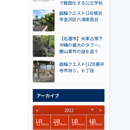
で韓国化する公立学校
曲輪クエスト(14)横浜
市金沢区六浦東高谷
【名護市】米軍占領下
沖縄の最大のタブー、
勝山事件の謎を追う
曲輪クエスト(129)藤井
寺市林５，６丁目
アーカイブ
<
>
2022
▼
3月
3月
3月
3月
3月
3月
3月
3月
3月
3月
3月
3月
3月
3月
3月
3月
4月
4月
4月
4月
4月
4月
4月
4月
4月
4月
4月
4月
4月
4月
4月
4月
1月
2月
3月
4月
15
15
17
17
14
15
14
12
14
15
0
0
3
0
0
1
14
16
15
14
13
13
12
12
13
13
0
0
3
2
0
0
11
12
14
16
Posts
Posts
Posts
Posts
Posts
Posts
Posts
Posts
Posts
Posts
Posts
Posts
Posts
Posts
Posts
Post
Posts
Posts
Posts
Posts
Posts
Posts
Posts
Posts
Posts
Posts
Posts
Posts
Posts
Posts
Posts
Posts
Posts
Posts
Posts
Posts