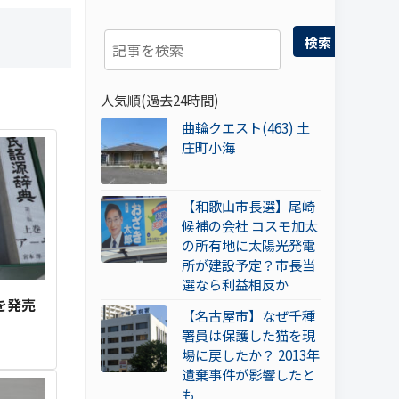
検索
人気順(過去24時間)
曲輪クエスト(463) 土
庄町小海
【和歌山市長選】尾崎
候補の会社 コスモ加太
の所有地に太陽光発電
所が建設予定？市長当
選なら利益相反か
を発売
【名古屋市】なぜ千種
署員は保護した猫を現
場に戻したか？ 2013年
遺棄事件が影響したと
も