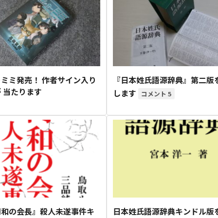
ミミ発売！ 作者サイン入り
『日本姓氏語源辞典』第二版
 当たります
します
5
同和の会長』殺人未遂事件キ
日本姓氏語源辞典キンドル版