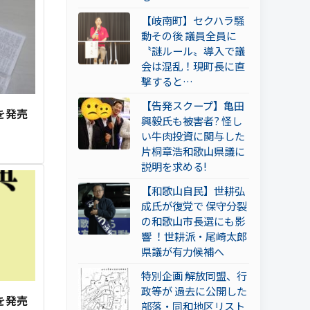
【岐南町】セクハラ騒
動その後 議員全員に
〝謎ルール〟導入で議
会は混乱！現町長に直
撃すると…
【告発スクープ】亀田
を発売
興毅氏も被害者? 怪し
い牛肉投資に関与した
片桐章浩和歌山県議に
説明を求める!
【和歌山自民】世耕弘
成氏が復党で 保守分裂
の和歌山市長選にも影
響 ！世耕派・尾崎太郎
県議が有力候補へ
特別企画 解放同盟、行
政等が 過去に公開した
を発売
部落・同和地区リスト