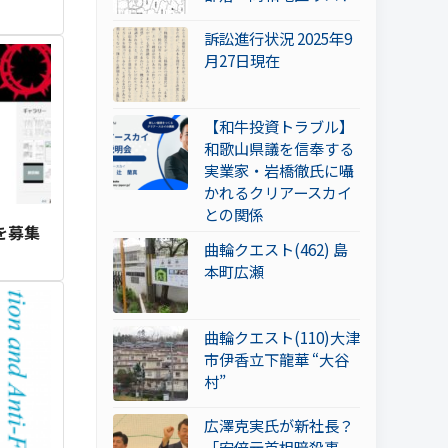
訴訟進行状況 2025年9
月27日現在
【和牛投資トラブル】
和歌山県議を信奉する
実業家・岩橋徹氏に囁
かれるクリアースカイ
との関係
を募集
曲輪クエスト(462) 島
本町広瀬
曲輪クエスト(110)大津
市伊香立下龍華 “大谷
村”
広澤克実氏が新社長？
「安倍元首相暗殺事