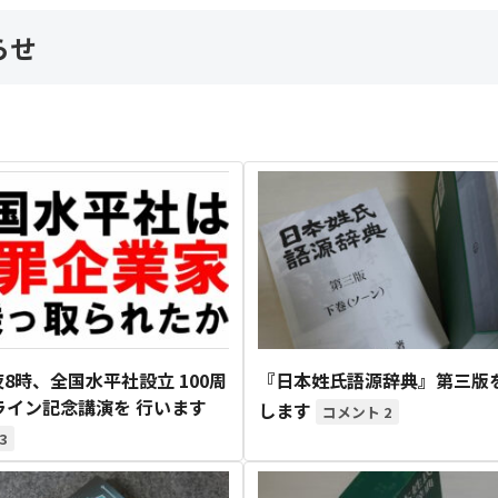
らせ
夜8時、全国水平社設立 100周
『日本姓氏語源辞典』第三版
ライン記念講演を 行います
します
2
3