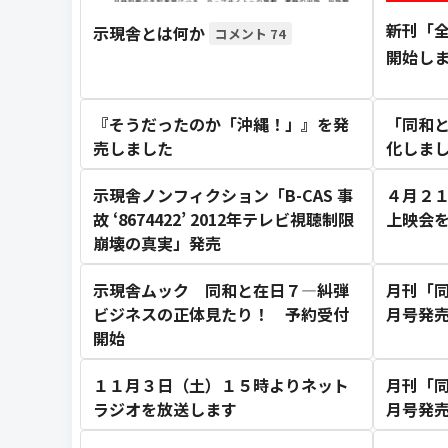
新刊「
示現舎とは何か
74
開始し
『そうだったのか「沖縄！」』を発
「同和
売しました
化しま
示現舎ノンフィクション「B-CAS 事
４月２
故 ‘8674422’ 2012年テレビ視聴制限
上映会
崩壊の真実」発売
示現舎ムック 同和と在日７―糾弾
月刊「
ビジネスの正体見たり！ 予約受付
月号発
開始
１１月３日（土）１５時よりネット
月刊「
ラジオを放送します
月号発