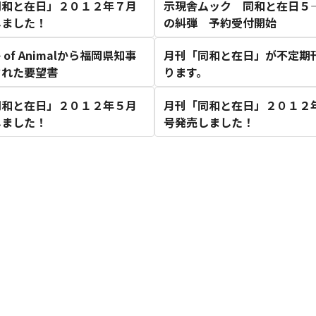
同和と在日」２０１２年７月
示現舎ムック 同和と在日５
しました！
の糾弾 予約受付開始
e of Animalから福岡県知事
月刊「同和と在日」が不定期
された要望書
ります。
同和と在日」２０１２年５月
月刊「同和と在日」２０１２
しました！
号発売しました！