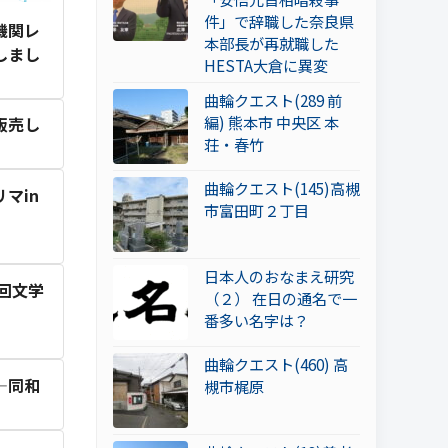
件」で辞職した奈良県
機関レ
本部長が再就職した
しまし
HESTA大倉に異変
曲輪クエスト(289 前
編) 熊本市 中央区 本
販売し
荘・春竹
曲輪クエスト(145)高槻
マin
市富田町２丁目
日本人のおなまえ研究
五回文学
（２） 在日の通名で一
番多い名字は？
曲輪クエスト(460) 高
―同和
槻市梶原