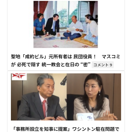
聖地「成約ビル」元所有者は 民団役員！ マスコミ
が 必死で隠す 統一教会と在日の “密”
9
「事務所設立を知事に提案」ワシントン駐在問題で