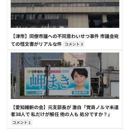
【津市】同僚市議への不同意わいせつ事件 市議会宛
ての怪文書がリアルな件
3
【愛知維新の会】元支部長が 激白「党員ノルマ未達
者38人で 私だけが解任 他の人も 処分ですか？」
1