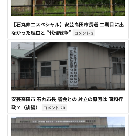
【石丸伸二スペシャル】安芸高田市長選 二期目に出
なかった理由と “代理戦争”
3
安芸高田市 石丸市長 議会との 対立の原因は 同和行
政？（後編）
20