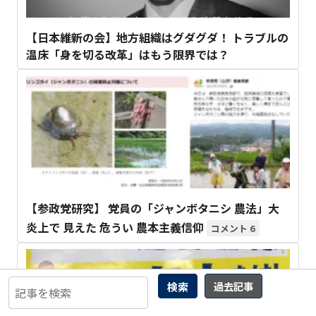
【日本維新の会】地方組織はグダグダ！ トラブルの
温床「身を切る改革」はもう限界では？
【参政党研究】 党員の「ジャンボタニシ 農法」大
炎上で 見えた 危うい 農本主義信仰
6
検索
過去記事