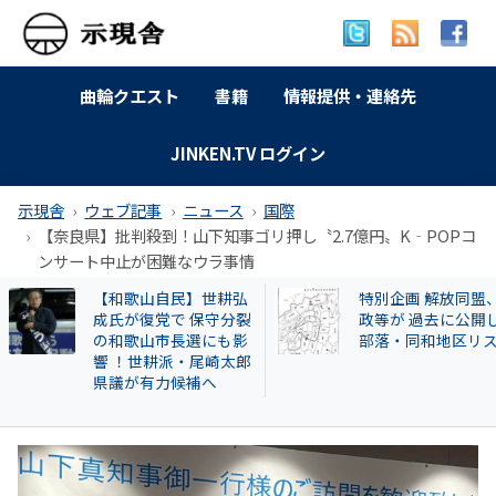
曲輪クエスト
書籍
情報提供・連絡先
JINKEN.TV ログイン
示現舎
ウェブ記事
ニュース
国際
【奈良県】批判殺到！山下知事ゴリ押し〝2.7億円〟K‐POPコ
ンサート中止が困難なウラ事情
【和歌山自民】世耕弘
特別企画 解放同盟
成氏が復党で 保守分裂
政等が 過去に公開
の和歌山市長選にも影
部落・同和地区リ
響 ！世耕派・尾崎太郎
県議が有力候補へ