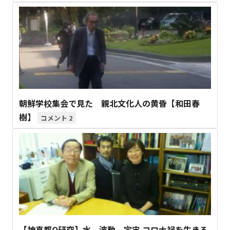
朝鮮学校集会で見た 親北文化人の黄昏【和田春
樹】
2
【神真都Q研究】水、波動、宇宙 コロナ禍を生きる