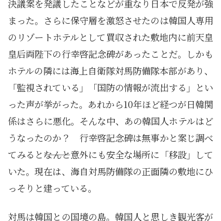
決議案を発議したことなどが重なり日本で反発が強
まった。さらに保守層を激怒させたのは韓国人専用
のリゾートホテルとして買収された敷地内に前天皇
皇后両陛下の行幸啓記念碑があったことだ。しかも
ホテルの隣には海上自衛隊対馬防備隊本部があり、
「監視されている」「国防の情報が流出する」とい
った声が挙がった。あれから10年ほど経つが日韓関
係はさらに悪化。そんな中、あの韓国人ホテルはど
うなったのか？ 行幸啓記念碑は無事かと案じ調べ
てみると―――なんと意外にも安全な場所に「移設」して
いた。現在は、海自対馬防備隊の正面隣の敷地にひ
っそりと建っている。
対馬は韓国との国境の島。韓国人と思しき観光客が