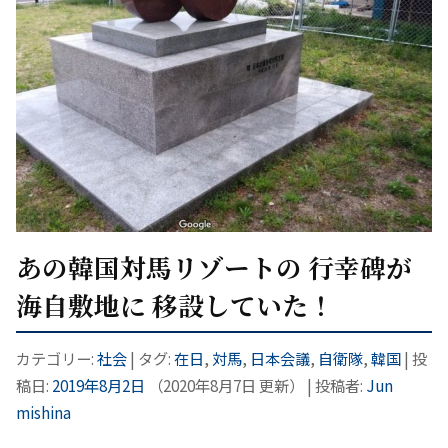
あの韓国対馬リゾートの 行幸碑が
海自敷地に 移設していた！
カテゴリー:
社会
| タグ:
在日
,
対馬
,
日本会議
,
自衛隊
,
韓国
| 投
稿日:
2019年8月2日
（
2020年8月7日
更新）
|
投稿者:
Jun
mishina