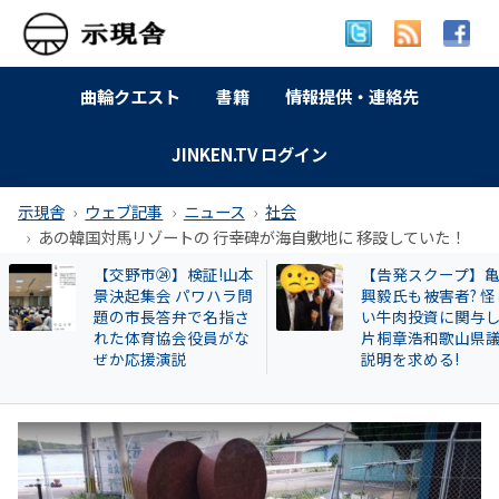
曲輪クエスト
書籍
情報提供・連絡先
JINKEN.TV ログイン
示現舎
ウェブ記事
ニュース
社会
あの韓国対馬リゾートの 行幸碑が海自敷地に 移設していた！
【交野市㉔】検証!山本
【告発スクープ】亀
景決起集会 パワハラ問
興毅氏も被害者? 怪
題の市長答弁で名指さ
い牛肉投資に関与し
れた体育協会役員がな
片桐章浩和歌山県議
ぜか応援演説
説明を求める!