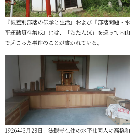
『被差別部落の伝承と生活』および『部落問題・水
平運動資料集成』には、「おたんぽ」を巡って内山
で起こった事件のことが書かれている。
1926年3月28日、法観寺在住の水平社同人の高橋和