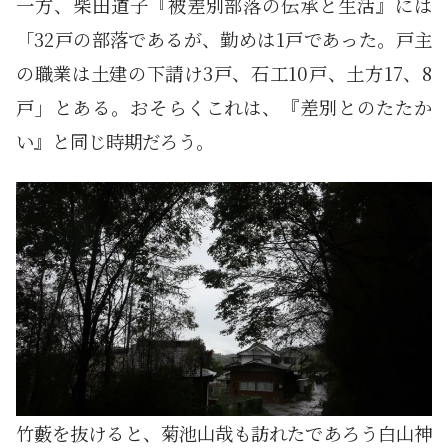
一方、柴田道子『被差別部落の伝承と生活』には
「32戸の部落であるが、勤めは1戸であった。戸主
の職業は土建の下請け3戸、石工10戸、土方17、8
戸」とある。おそらくこれは、『差別とのたたか
い』と同じ時期だろう。
竹藪を抜けると、菊池山哉も訪れたであろう白山神