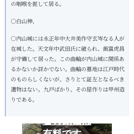
の咽喉を扼して居る。
○白山神、
○内山城には永正年中大井美作守玄岑なる人が
在城した。天文年中武田氏に破られ、飯富虎昌
が守備して居った。この曲輪が内山城に関係あ
るかないか詳かでない。曲輪の墓地は江戸時代
のものらしくないが、さりとて証左となるべき
遺物はない。九戸ばかり、その屋作りは甲州造
りである。