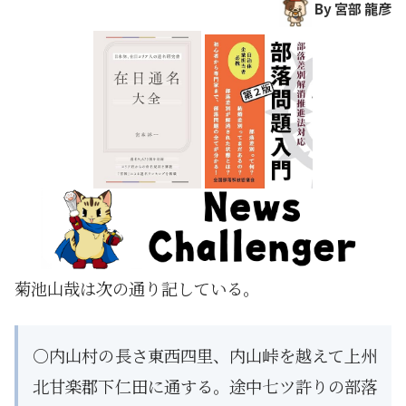
By 宮部 龍彦
菊池山哉は次の通り記している。
○内山村の長さ東西四里、内山峠を越えて上州
北甘楽郡下仁田に通する。途中七ツ許りの部落