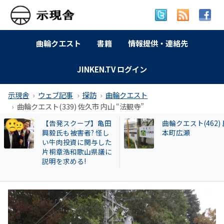
曲輪クエスト
書籍
情報提供・連絡先
JINKEN.TV ログイン
示現舎
ウェブ記事
探訪
曲輪クエスト
曲輪クエスト(339) 佐久市 内山 “法観寺”
曲輪クエスト(462) 島
【和牛投資トラブ
本町広瀬
和歌山県議を信奉
実業家・岩橋徹氏
かれるクリアース
との関係