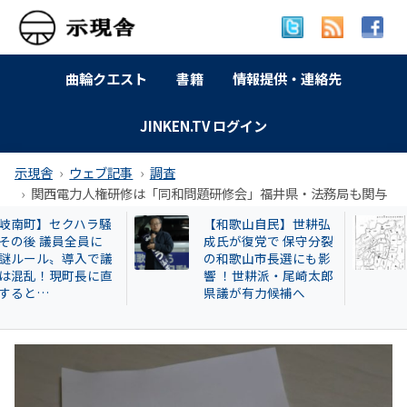
曲輪クエスト
書籍
情報提供・連絡先
JINKEN.TV ログイン
示現舎
ウェブ記事
調査
関西電力人権研修は「同和問題研修会」福井県・法務局も関与
【和歌山自民】世耕弘
特別企画 解放同盟
成氏が復党で 保守分裂
政等が 過去に公開
の和歌山市長選にも影
部落・同和地区リ
響 ！世耕派・尾崎太郎
県議が有力候補へ