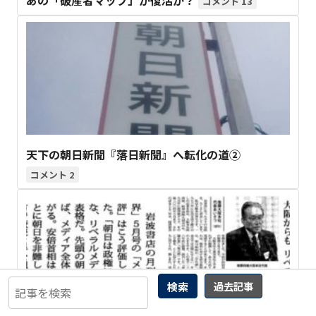
あの「破産者マップ」が復活か？
13
天下の朝日新聞『落日新聞』へ転化の道②
2
検索
過去記事