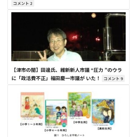
2
【津市の闇】田邊氏、維新新人市議 “圧力 ”のウラ
に「政活費不正」福田慶一市議が いた！
9