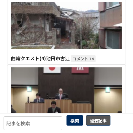
曲輪クエスト(4)池田市古江
14
検索
過去記事
【奈良の闇①】大和高田市議会・森本尚順議長（維
新奈良 県総支部元幹事長）の “黒い人脈”を 告発