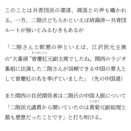
このことは共青団派の粛清、凋落との声も囁かれ
る。一方、二階氏どちらかといえば胡錦涛ー共青団
ルートが強いとみるむきもあるが
「二階さんと昵懇の仲といえば、江沢民元主席
そうけいこう
の“大番頭 ”
曽慶紅
元副主席でしたね。関西のラジオ
番組に出演した二階さんが信頼できる中国の要人と
して曽慶紅の名を挙げていました」（先の中国通）
また関西の自民関係者は二階氏の中国人脈について
こうぎく
「二階派元議員から聞いていたのは
黄菊
元副総理と
最も懇意だったことです」と打ち明ける。