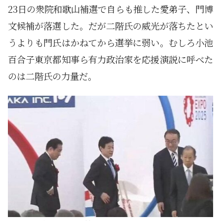
23日の衆院和歌山補選で自らも推した愛弟子、門博
文候補が落選した。だが二階氏の威光が落ちたとい
うよりも門氏はかねてから選挙に弱い。むしろ小池
百合子東京都知事ら有力政治家を応援演説に呼べた
のは二階氏の力量だ。