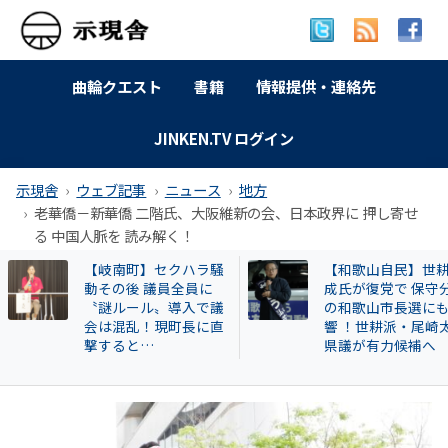
曲輪クエスト
書籍
情報提供・連絡先
JINKEN.TV ログイン
示現舎
ウェブ記事
ニュース
地方
老華僑－新華僑 二階氏、大阪維新の会、日本政界に 押し寄せ
る 中国人脈を 読み解く！
【和歌山自民】世耕弘
特別企画 解放同盟
成氏が復党で 保守分裂
政等が 過去に公開
の和歌山市長選にも影
部落・同和地区リ
響 ！世耕派・尾崎太郎
県議が有力候補へ