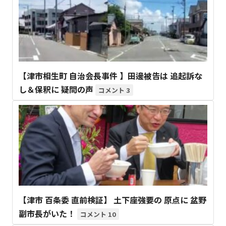
【津市相生町 自治会長事件 】田邊被告は 追起訴な
し＆保釈に 疑問の声
3
【津市 百条委 直前検証】 土下座強要の 原点に 盆野
副市長がいた！
10