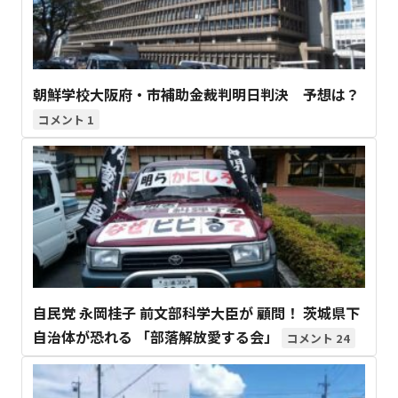
朝鮮学校大阪府・市補助金裁判明日判決 予想は？
1
自民党 永岡桂子 前文部科学大臣が 顧問！ 茨城県下
自治体が恐れる 「部落解放愛する会」
24