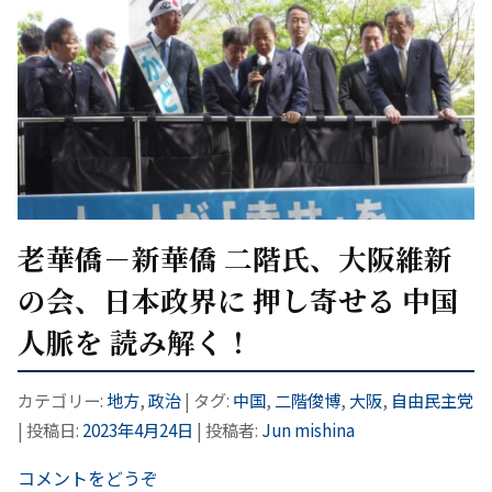
老華僑－新華僑 二階氏、大阪維新
の会、日本政界に 押し寄せる 中国
人脈を 読み解く！
カテゴリー:
地方
,
政治
| タグ:
中国
,
二階俊博
,
大阪
,
自由民主党
| 投稿日:
2023年4月24日
|
投稿者:
Jun mishina
コメントをどうぞ