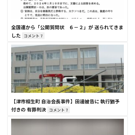
全国連から「公開質問状 ６－２」が 送られてきま
した
7
【津市相生町 自治会長事件】田邊被告に 執行猶予
付きの 有罪判決
7