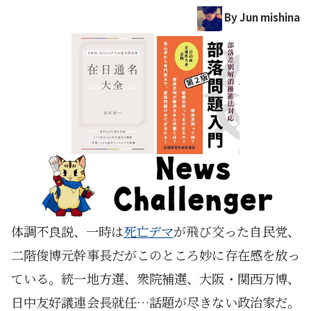
By Jun mishina
体調不良説、一時は
死亡デマ
が飛び交った自民党、
二階俊博元幹事長だがこのところ妙に存在感を放っ
ている。統一地方選、衆院補選、大阪・関西万博、
日中友好議連会長就任…話題が尽きない政治家だ。