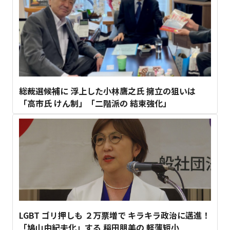
総裁選候補に 浮上した小林鷹之氏 擁立の狙いは
「高市氏 けん制」「二階派の 結束強化」
LGBT ゴリ押しも ２万票増で キラキラ政治に邁進！
「鳩山由紀夫化」する 稲田朋美の 軽薄短小