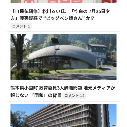
【自民仏研修】松川るい氏、「空白の 7月25日夕
方」渡英疑惑で “ビッグベン姉さん” か!?
1
熊本県小国町 教育委員3人辞職問題 地元メディアが
報じない 「同和」の背景
12