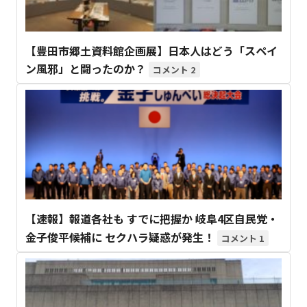
【豊田市郷土資料館企画展】日本人はどう「スペイ
ン風邪」と闘ったのか？
2
【速報】報道各社も すでに把握か 岐阜4区自民党・
金子俊平候補に セクハラ疑惑が発生！
1