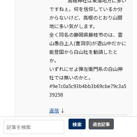
高根神社は東海地方に多い
ですねぇ。何を信仰しているか分
からないけど、高根のとおり山間
地に多い気がします。
全く同名の静岡県藤枝市のは、雲
山愚白上人(曹洞宗)が遊山中だかに
能登国から白山社を勧請したと
か。
いずれにせよ弾左衛門系の白山神
社では無いのかと。
#9e7c0a5c93b4bb3b69cbe79c3a5
39258
返信
↓
宮部 龍彦
投稿作成者
2023
検索
過去記事
年5月9日 12:42 PM