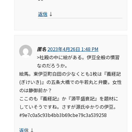
返信
↓
匿名
2023年4月26日 1:48 PM
>社殿の中に絵がある。伊豆全般の慣習
なのだろうか。
絵馬。東伊豆町白田の少なくとも1枚は『義経記
(ぎけいき)』の五条大橋での牛若丸と弁慶。女性
のは静御前か？
ここのも『義経記』か『源平盛衰記』を題材に
していそうですね。さすが源氏ゆかりの伊豆。
#9e7c0a5c93b4bb3b69cbe79c3a539258
返信
↓