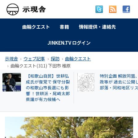
曲輪クエスト
書籍
情報提供・連絡先
JINKEN.TV ログイン
示現舎
ウェブ記事
探訪
曲輪クエスト
曲輪クエスト(311) 下田市 椎原
特別企画 解放同盟、行
曲輪クエスト(462) 
政等が 過去に公開した
本町広瀬
部落・同和地区リスト