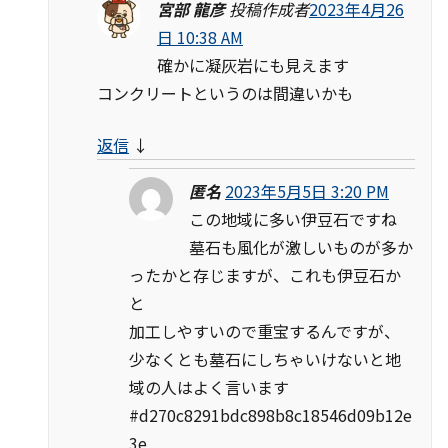
宮部 龍彦
投稿作成者
2023年4月26
日 10:38 AM
確かに凝灰岩にも見えます
コンクリートというのは間違いかも
返信
↓
匿名
2023年5月5日 3:20 PM
この地域に多い伊豆石ですね
墓石も風化が激しいものが多か
ったかと存じますが、これも伊豆石か
と
加工しやすいので重宝するんですが、
少なくとも墓石にしちゃいけないと地
域の人はよく言います
#d270c8291bdc898b8c18546d09b12e
3e