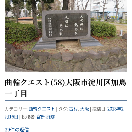
曲輪クエスト(58)大阪市淀川区加島
一丁目
カテゴリー:
曲輪クエスト
| タグ:
古村
,
大阪
| 投稿日:
2018年2
月16日
|
投稿者:
宮部 龍彦
29件の返信