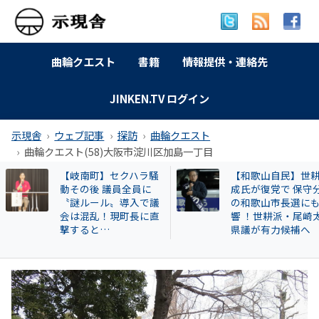
曲輪クエスト
書籍
情報提供・連絡先
JINKEN.TV ログイン
示現舎
ウェブ記事
探訪
曲輪クエスト
曲輪クエスト(58)大阪市淀川区加島一丁目
【和歌山自民】世耕弘
特別企画 解放同盟
成氏が復党で 保守分裂
政等が 過去に公開
の和歌山市長選にも影
部落・同和地区リ
響 ！世耕派・尾崎太郎
県議が有力候補へ