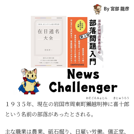
By 宮部 龍彦
おそごえ
みょじん
きじゅうろう
１９３５年、現在の岩国市周東町
獺越
明神
に
喜十郎
という名前の部落があったとされる。
主な職業は農業、砥石掘り、日雇い労働。儀正堂、