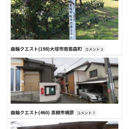
曲輪クエスト(198)大垣市南若森町
2
曲輪クエスト(460) 高槻市梶原
7