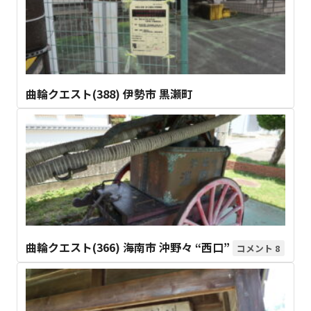
曲輪クエスト(388) 伊勢市 黒瀬町
曲輪クエスト(366) 海南市 沖野々 “西口”
8