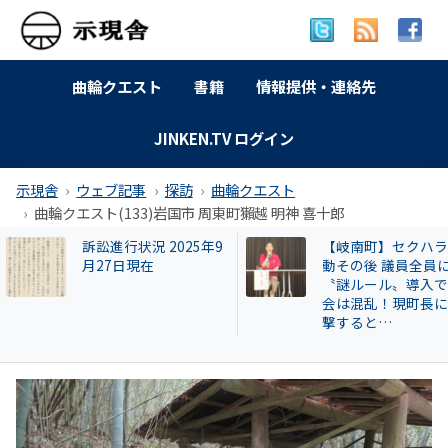
曲輪クエスト
書籍
情報提供・連絡先
JINKEN.TV ログイン
示現舎
ウェブ記事
探訪
曲輪クエスト
曲輪クエスト(133)岩国市 周東町獺越 明神 喜十郎
【岐南町】セクハラ騒
広澤克実氏が新社
動その後 議員全員に
「安倍元首相暗殺
〝謎ルール〟導入で議
件」で辞職した奈
会は混乱！現町長に直
本部長が再就職し
撃すると…
HESTA大倉に異変