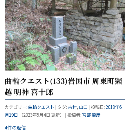
曲輪クエスト(133)岩国市 周東町獺
越 明神 喜十郎
カテゴリー:
曲輪クエスト
| タグ:
古村
,
山口
| 投稿日:
2019年6
月19日
（
2023年5月4日
更新）
|
投稿者:
宮部 龍彦
4件の返信