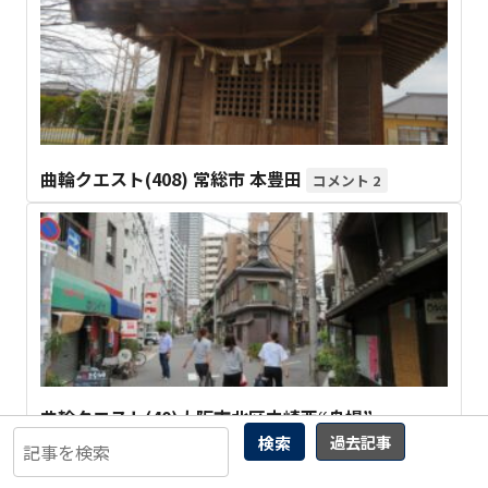
曲輪クエスト(408) 常総市 本豊田
2
曲輪クエスト(40)大阪市北区中崎西“舟場”
検索
過去記事
29