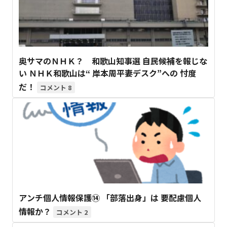
奥サマのＮＨＫ？ 和歌山知事選 自民候補を報じな
い ＮＨＫ和歌山は“ 岸本周平妻デスク”への 忖度
だ！
8
アンチ個人情報保護⑭ 「部落出身」は 要配慮個人
情報か？
2