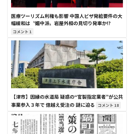
医療ツーリズム利権も影響 中国人ビザ発給要件の大
幅緩和は〝媚中派〟岩屋外相の見切り発車か!?
1
【津市】因縁の水道局 疑惑の“官製指定業者”が公共
事業参入３年で 億越え受注の 謎に迫る
18