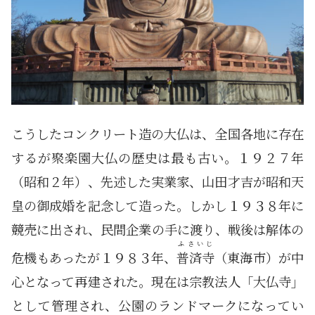
こうしたコンクリート造の大仏は、全国各地に存在
するが聚楽園大仏の歴史は最も古い。１９２７年
（昭和２年）、先述した実業家、山田才吉が昭和天
皇の御成婚を記念して造った。しかし１９３８年に
競売に出され、民間企業の手に渡り、戦後は解体の
ふさいじ
危機もあったが１９８３年、
普済寺
（東海市）が中
心となって再建された。現在は宗教法人「大仏寺」
として管理され、公園のランドマークになってい