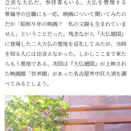
立派な大仏だ。参拝客もいる。大仏を管理する
じょうふくじ
常福寺
の住職にも一応、映画について聞いてみたの
だが「昭和９年の映画？ 私の父親も生まれていま
せん」ということだった。残念ながら『大仏廻国』
に登場した二大大仏の聖地を巡礼してみたが、当時
を知る人には出会えなかった。しかしここまで来た
らもう意地である。次回は『大仏廻国』が上映され
た映画館「世界館」があった名古屋市中区大須を調
べてみるとしよう。