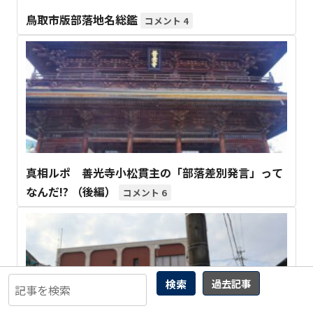
鳥取市版部落地名総鑑
4
真相ルポ 善光寺小松貫主の「部落差別発言」って
なんだ!? （後編）
6
検索
過去記事