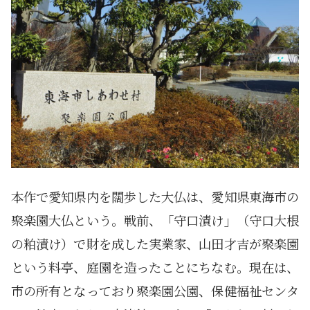
本作で愛知県内を闊歩した大仏は、愛知県東海市の
聚楽園大仏という。戦前、「守口漬け」（守口大根
の粕漬け）で財を成した実業家、山田才吉が聚楽園
という料亭、庭園を造ったことにちなむ。現在は、
市の所有となっており聚楽園公園、保健福祉センタ