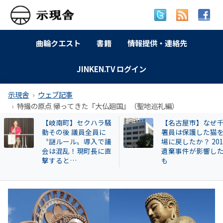
曲輪クエスト
書籍
情報提供・連絡先
JINKEN.TV ログイン
示現舎
ウェブ記事
特撮の原点 帰ってきた『大仏廻国』（聖地巡礼編）
【名古屋市】なぜ千種
【和歌山自民】世
署員は保護した猫を現
成氏が復党で 保守
場に戻したか？ 2013年
の和歌山市長選に
遺棄事件が影響したと
響 ！世耕派・尾崎
も
県議が有力候補へ