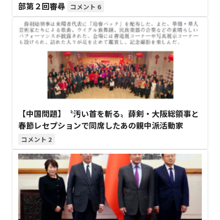
部第２回審尋
6
【中国問題】〝汚い首を斬る〟薛剣・大阪総領事と
春節レセプションで同席したあの親中派活動家
2