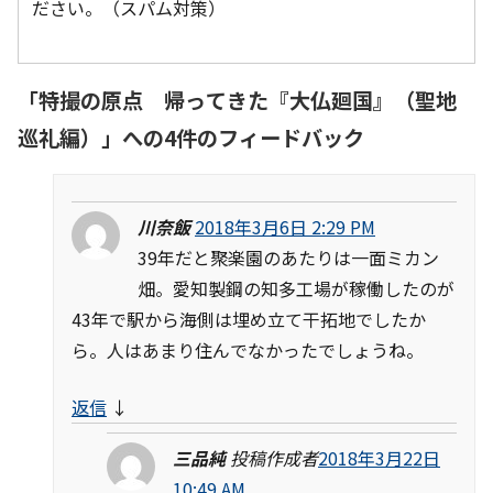
ださい。（スパム対策）
「
特撮の原点 帰ってきた『大仏廻国』（聖地
巡礼編）
」への4件のフィードバック
川奈飯
2018年3月6日 2:29 PM
39年だと聚楽園のあたりは一面ミカン
畑。愛知製鋼の知多工場が稼働したのが
43年で駅から海側は埋め立て干拓地でしたか
ら。人はあまり住んでなかったでしょうね。
返信
↓
三品純
投稿作成者
2018年3月22日
10:49 AM