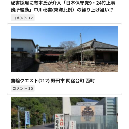
秘書採用に有本氏が介入「日本保守党9・24竹上事
務所騒動」中川秘書(東海比例）の繰り上げ狙い⁉
12
曲輪クエスト(212) 野田市 関宿台町 西町
10