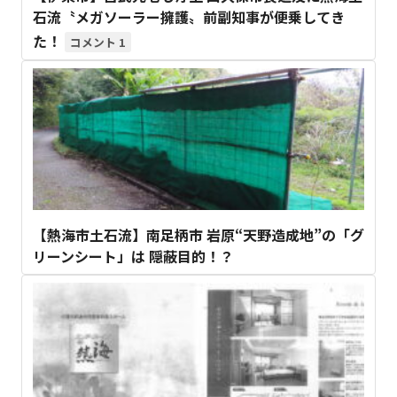
石流〝メガソーラー擁護〟前副知事が便乗してき
た！
1
【熱海市土石流】南足柄市 岩原“天野造成地”の「グ
リーンシート」は 隠蔽目的！？