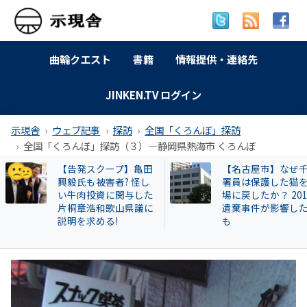
曲輪クエスト
書籍
情報提供・連絡先
JINKEN.TV ログイン
示現舎
ウェブ記事
探訪
全国「くろんぼ」探訪
全国「くろんぼ」探訪（３）―静岡県熱海市 くろんぼ
【名古屋市】なぜ千種
特別企画 解放同盟
署員は保護した猫を現
政等が 過去に公開
場に戻したか？ 2013年
部落・同和地区リ
遺棄事件が影響したと
も