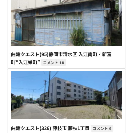
曲輪クエスト(95)静岡市清水区 入江南町・新富
町“入江栄町”
18
曲輪クエスト(326) 藤枝市 藤枝1丁目
9