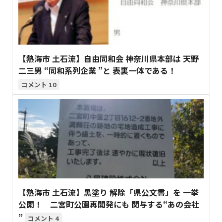
【熱海市 土石流】自由同和会 神奈川県本部は 天野
二三男 “同和系列企業 ”と 表裏一体である！
10
【熱海市 土石流】黒塗り 解除「県公文書」を 一挙
公開！ 二宮町公園再開発にも 関与する“あの会社
”
4