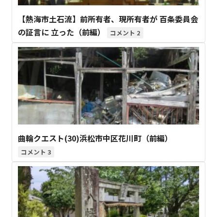
【熱海市土石流】前所有者、現所有者が 百条委員会
の証言に 立った（前編）
2
曲輪クエスト(30)浜松市中区花川町（前編）
3