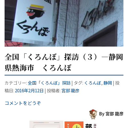
全国「くろんぼ」探訪（３）―静岡
県熱海市 くろんぼ
カテゴリー:
全国「くろんぼ」探訪
| タグ:
くろんぼ
,
静岡
| 投
稿日:
2016年2月12日
|
投稿者:
宮部 龍彦
コメントをどうぞ
By 宮部 龍彦