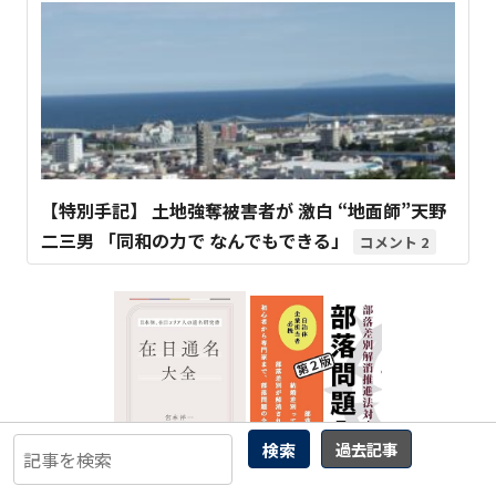
【特別手記】 土地強奪被害者が 激白 “地面師”天野
二三男 「同和の力で なんでもできる」
2
検索
過去記事