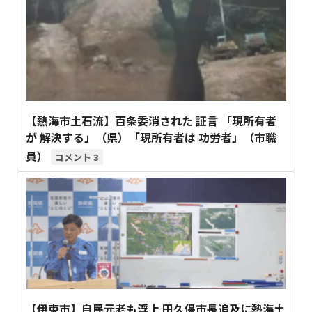
【熱海市土石流】百条委消された 証言 「現所有者
が 解決する」（県）「現所有者は 功労者」（市職
員）
3
【伊東市】自民元老も浮上 田久保市長追及に熱海土