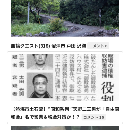
曲輪クエスト(318) 沼津市 戸田 沢海
6
【熱海市土石流】“同和系列 ”天野二三男が「自由同
和会」名で営業＆税金対策か！？
16