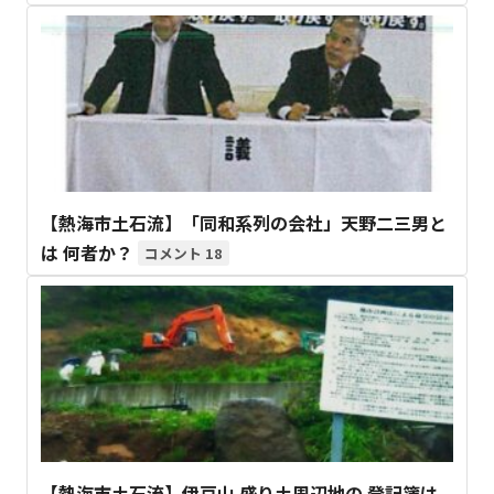
【熱海市土石流】「同和系列の会社」天野二三男と
は 何者か？
18
【熱海市土石流】伊豆山 盛り土周辺地の 登記簿は