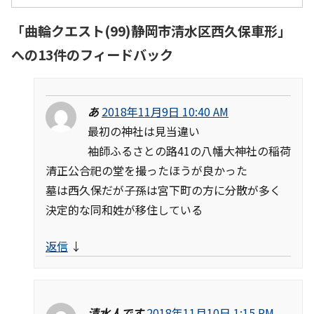
「
曲輪クエスト(99)静岡市清水区西久保車形
」
への13件のフィードバック
あ
2018年11月9日 10:40 AM
最初の神社は見当違い
袖師ふるさとの路41の八幡大神社の稲荷
清正公合祀の堂を撮ったほうが良かった
墓は西久保だが子孫は宮下町の方に分散が多く
決定的な同和姓が移住している
返信
↓
清水人です
2018年11月10日 1:15 PM