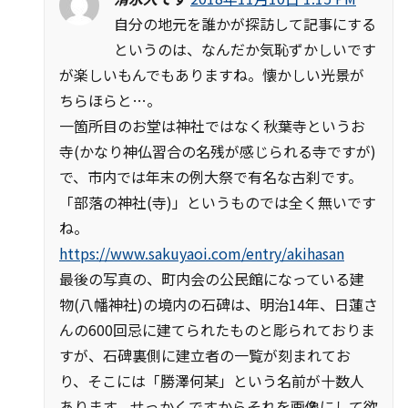
自分の地元を誰かが探訪して記事にする
というのは、なんだか気恥ずかしいです
が楽しいもんでもありますね。懐かしい光景が
ちらほらと…。
一箇所目のお堂は神社ではなく秋葉寺というお
寺(かなり神仏習合の名残が感じられる寺ですが)
で、市内では年末の例大祭で有名な古刹です。
「部落の神社(寺)」というものでは全く無いです
ね。
https://www.sakuyaoi.com/entry/akihasan
最後の写真の、町内会の公民館になっている建
物(八幡神社)の境内の石碑は、明治14年、日蓮さ
んの600回忌に建てられたものと彫られておりま
すが、石碑裏側に建立者の一覧が刻まれてお
り、そこには「勝澤何某」という名前が十数人
あります。せっかくですからそれを画像にして欲