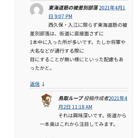
東海道筋の被差別部落
2021年4月1
日 9:07 PM
西久保・入江に限らず東海道筋の被
差別部落は、街道に直接面さずに
1本中に入った所が多いです。たしか将軍や
大名などが通行する際に
目にすることが無い様にといった配慮もあ
ったかと。
返信
↓
鳥取ループ
投稿作成者
2021年4
月2日 11:18 AM
それは興味深いです。街道から
一本奥はこれから注目してみます。