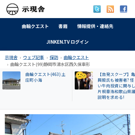
曲輪クエスト
書籍
情報提供・連絡先
JINKEN.TV ログイン
示現舎
ウェブ記事
探訪
曲輪クエスト
曲輪クエスト(99)静岡市清水区西久保車形
【告発スクープ】亀田
【名古屋市】なぜ
興毅氏も被害者? 怪し
署員は保護した猫
い牛肉投資に関与した
場に戻したか？ 20
片桐章浩和歌山県議に
遺棄事件が影響し
説明を求める!
も