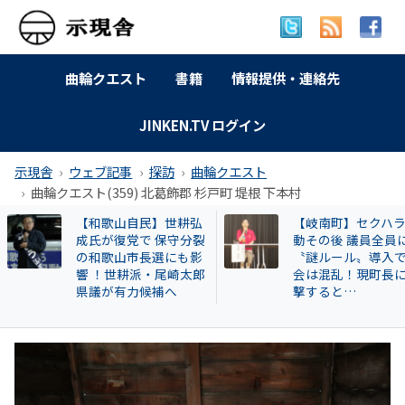
曲輪クエスト
書籍
情報提供・連絡先
JINKEN.TV ログイン
示現舎
ウェブ記事
探訪
曲輪クエスト
曲輪クエスト(359) 北葛飾郡 杉戸町 堤根 下本村
【岐南町】セクハラ騒
曲輪クエスト(462) 
動その後 議員全員に
本町広瀬
〝謎ルール〟導入で議
会は混乱！現町長に直
撃すると…