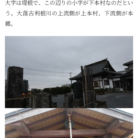
大字は堤根で、この辺りの小字が下本村なのだとい
う。大落古利根川の上流側が上本村、下流側が本
郷。