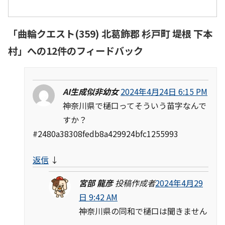
「
曲輪クエスト(359) 北葛飾郡 杉戸町 堤根 下本
村
」への12件のフィードバック
AI生成似非幼女
2024年4月24日 6:15 PM
神奈川県で樋口ってそういう苗字なんで
すか？
#2480a38308fedb8a429924bfc1255993
返信
↓
宮部 龍彦
投稿作成者
2024年4月29
日 9:42 AM
神奈川県の同和で樋口は聞きません