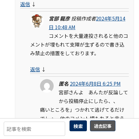
返信
↓
宮部 龍彦
投稿作成者
2024年5月14
日 10:48 AM
コメントを大量連投されると他のコ
メントが埋もれて支障が生ずるので書き込
み禁止の措置をしております。
返信
↓
匿名
2024年6月8日 6:25 PM
宮部さんよ あんたが反論して
から投稿停止にしたら、、
痛いところを」つかれて逃げてるだけ
でしょ。他のコメント埋もれると言う
検索
過去記事
が、どんだけコメント多いのかねーー
ー