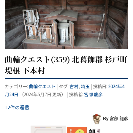
曲輪クエスト(359) 北葛飾郡 杉戸町
堤根 下本村
カテゴリー:
曲輪クエスト
| タグ:
古村
,
埼玉
| 投稿日:
2024年4
月24日
（
2024年5月7日
更新）
|
投稿者:
宮部 龍彦
12件の返信
By 宮部 龍彦