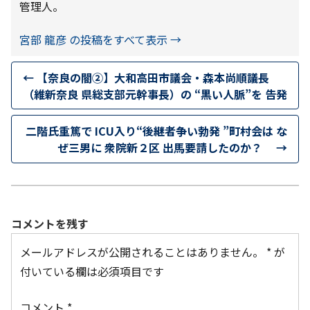
管理人。
宮部 龍彦 の投稿をすべて表示
→
←
【奈良の闇②】大和高田市議会・森本尚順議長
（維新奈良 県総支部元幹事長）の “黒い人脈”を 告発
二階氏重篤で ICU入り“後継者争い勃発 ”町村会は な
ぜ三男に 衆院新２区 出馬要請したのか？
→
コメントを残す
メールアドレスが公開されることはありません。
*
が
付いている欄は必須項目です
コメント
*