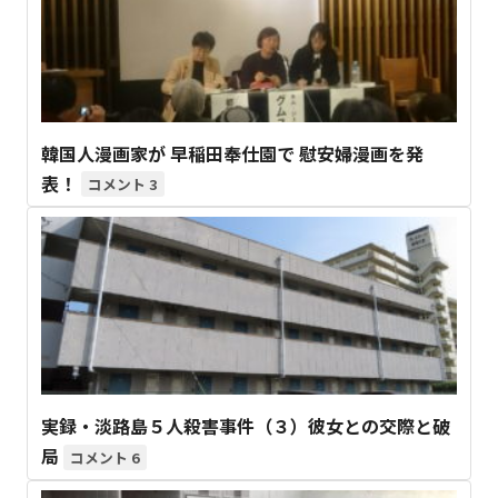
韓国人漫画家が 早稲田奉仕園で 慰安婦漫画を発
表！
3
実録・淡路島５人殺害事件（３）彼女との交際と破
局
6