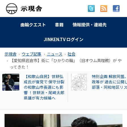
曲輪クエスト
書籍
情報提供・連絡先
JINKEN.TV ログイン
示現舎
ウェブ記事
ニュース
社会
【愛知県岩倉市】街に「ひかりの輪」（旧オウム真理教）が や
ってきた！
【和歌山自民】世耕弘
特別企画 解放同盟、
成氏が復党で 保守分裂
政等が 過去に公開し
の和歌山市長選にも影
部落・同和地区リス
響 ！世耕派・尾崎太郎
県議が有力候補へ