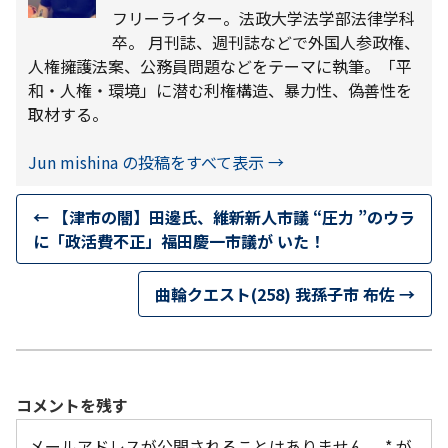
フリーライター。法政大学法学部法律学科
卒。 月刊誌、週刊誌などで外国人参政権、
人権擁護法案、公務員問題などをテーマに執筆。「平
和・人権・環境」に潜む利権構造、暴力性、偽善性を
取材する。
Jun mishina の投稿をすべて表示
→
←
【津市の闇】田邊氏、維新新人市議 “圧力 ”のウラ
に「政活費不正」福田慶一市議が いた！
曲輪クエスト(258) 我孫子市 布佐
→
コメントを残す
メールアドレスが公開されることはありません。
*
が