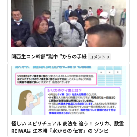
関西生コン幹部“獄中 ”からの手紙
9
怪しい スピリチュアル 商法を 追う！ シリカ、数霊
REIWAは 江本勝『水からの 伝言』の ゾンビ