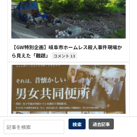
【GW特別企画】岐阜市ホームレス殺人事件現場か
ら見えた「難題」
13
【暴走する性自認①】女性スペースを 守れの声を
検索
過去記事
「分断」する 朝日新聞記者の正体
6