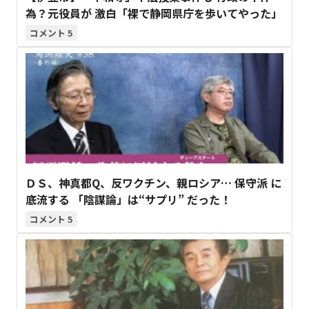
為？元役員が 激白「裸で静岡県庁を歩いてやった」
5
ＤＳ、神真都Q、反ワクチン、親ロシア… 保守派 に
底流する 「陰謀論」は“サプリ” だった！
5