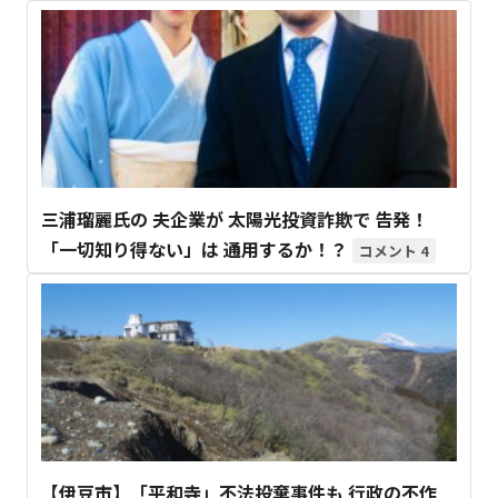
三浦瑠麗氏の 夫企業が 太陽光投資詐欺で 告発！
「一切知り得ない」は 通用するか！？
4
【伊豆市】「平和寺」不法投棄事件も 行政の不作