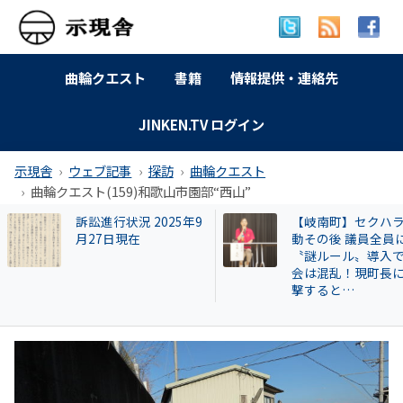
曲輪クエスト
書籍
情報提供・連絡先
JINKEN.TV ログイン
示現舎
ウェブ記事
探訪
曲輪クエスト
曲輪クエスト(159)和歌山市園部“西山”
【岐南町】セクハラ騒
広澤克実氏が新社
動その後 議員全員に
「安倍元首相暗殺
〝謎ルール〟導入で議
件」で辞職した奈
会は混乱！現町長に直
本部長が再就職し
撃すると…
HESTA大倉に異変