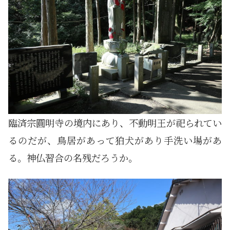
臨済宗圓明寺の境内にあり、不動明王が祀られてい
るのだが、鳥居があって狛犬があり手洗い場があ
る。神仏習合の名残だろうか。