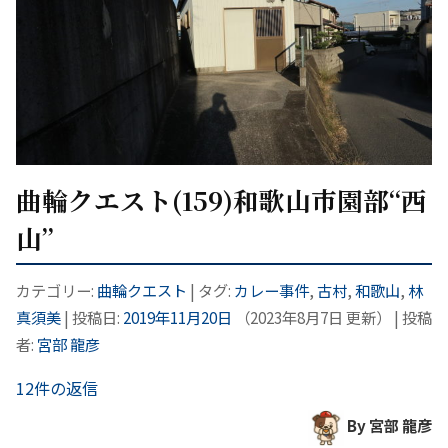
曲輪クエスト(159)和歌山市園部“西
山”
カテゴリー:
曲輪クエスト
| タグ:
カレー事件
,
古村
,
和歌山
,
林
真須美
| 投稿日:
2019年11月20日
（
2023年8月7日
更新）
|
投稿
者:
宮部 龍彦
12件の返信
By 宮部 龍彦