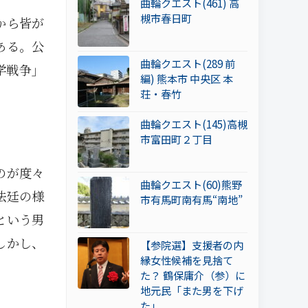
曲輪クエスト(461) 高
槻市春日町
から皆が
ある。公
曲輪クエスト(289 前
学戦争」
編) 熊本市 中央区 本
荘・春竹
曲輪クエスト(145)高槻
市富田町２丁目
のが度々
曲輪クエスト(60)熊野
法廷の様
市有馬町南有馬“南地”
という男
しかし、
【参院選】支援者の内
縁女性候補を見捨て
た？ 鶴保庸介（参）に
地元民「また男を下げ
た」