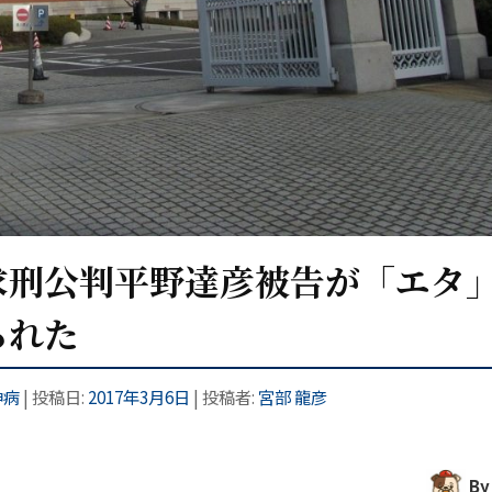
求刑公判平野達彦被告が「エタ
られた
神病
| 投稿日:
2017年3月6日
|
投稿者:
宮部 龍彦
By