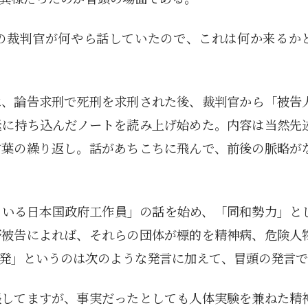
の裁判官が何やら話していたので、これは何か来るか
は、論告求刑で死刑を求刑された後、裁判官から「被告
廷に持ち込んだノートを読み上げ始めた。内容は当然先
言葉の繰り返し。話があちこちに飛んで、前後の脈略が
ている日本国政府工作員」の話を始め、「同和勢力」と
野被告によれば、それらの団体が標的を精神病、危険人
発」というのは次のような発言に加えて、冒頭の発言で
1月
1月
1月
1月
1月
1月
1月
1月
1月
1月
1月
1月
1月
1月
1月
1月
2月
2月
2月
2月
2月
2月
2月
2月
2月
2月
2月
2月
2月
2月
2月
2月
13
12
13
11
11
12
11
10
11
9
0
0
0
0
0
1
13
12
14
12
14
13
12
12
11
13
0
2
3
0
0
1
Posts
Posts
Posts
Posts
Posts
Posts
Posts
Posts
Posts
Posts
Posts
Posts
Posts
Posts
Posts
Post
Posts
Posts
Posts
Posts
Posts
Posts
Posts
Posts
Posts
Posts
Posts
Posts
Posts
Posts
Posts
Post
張してますが、事実だったとしても人体実験を兼ねた精