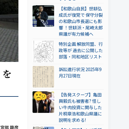
【和歌山自民】世耕弘
成氏が復党で 保守分裂
の和歌山市長選にも影
響 ！世耕派・尾崎太郎
県議が有力候補へ
特別企画 解放同盟、行
政等が 過去に公開した
部落・同和地区リスト
訴訟進行状況 2025年9
」を
月27日現在
【告発スクープ】亀田
興毅氏も被害者? 怪し
い牛肉投資に関与した
片桐章浩和歌山県議に
説明を求める!
 宮部 龍彦