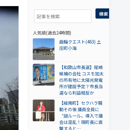
検索
人気順(過去24時間)
曲輪クエスト(463) 土
庄町小海
【和歌山市長選】尾崎
候補の会社 コスモ加太
の所有地に太陽光発電
所が建設予定？市長当
選なら利益相反か
【岐南町】セクハラ騒
動その後 議員全員に
〝謎ルール〟導入で議
会は混乱！現町長に直
撃すると…