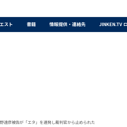
エスト
書籍
情報提供・連絡先
JINKEN.TV
野達彦被告が「エタ」を連発し裁判官から止められた