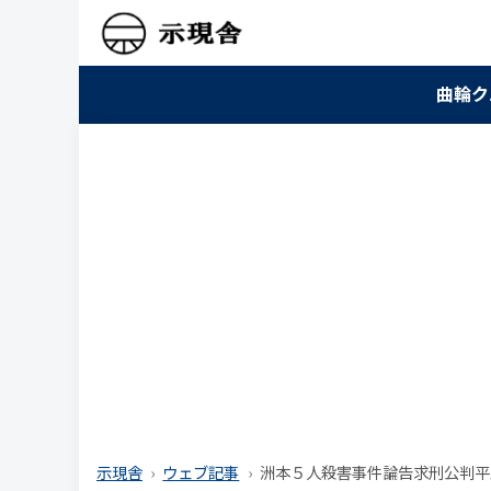
曲輪ク
示現舎
ウェブ記事
洲本５人殺害事件論告求刑公判平