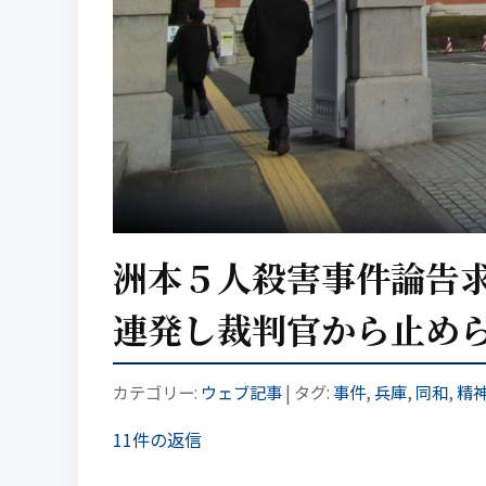
洲本５人殺害事件論告
連発し裁判官から止め
カテゴリー:
ウェブ記事
| タグ:
事件
,
兵庫
,
同和
,
精
11件の返信