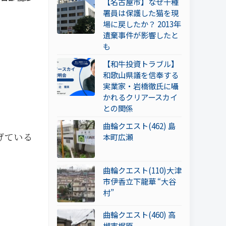
【名古屋市】なぜ千種
署員は保護した猫を現
場に戻したか？ 2013年
遺棄事件が影響したと
も
【和牛投資トラブル】
和歌山県議を信奉する
実業家・岩橋徹氏に囁
かれるクリアースカイ
との関係
曲輪クエスト(462) 島
げている
本町広瀬
曲輪クエスト(110)大津
市伊香立下龍華 “大谷
村”
曲輪クエスト(460) 高
槻市梶原