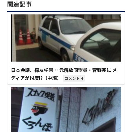
関連記事
日本会議、森友学園… 元解放同盟員・菅野完に メ
ディアが忖度!?（中編）
4