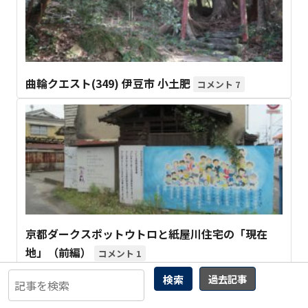
曲輪クエスト(349) 伊豆市 小土肥
7
京都ダークスポットウトロと紙屋川住宅の「現在
地」（前編）
1
検索
過去記事