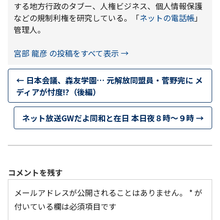
する地方行政のタブー、人権ビジネス、個人情報保護
などの規制利権を研究している。「
ネットの電話帳
」
管理人。
宮部 龍彦 の投稿をすべて表示
→
←
日本会議、森友学園… 元解放同盟員・菅野完に メ
ディアが忖度!?（後編）
ネット放送GWだよ同和と在日 本日夜８時～９時
→
コメントを残す
メールアドレスが公開されることはありません。
*
が
付いている欄は必須項目です