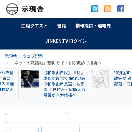
曲輪クエスト
書籍
情報提供・連絡先
JINKEN.TV ログイン
示現舎
ウェブ記事
「ネットの電話帳」裁判 サイト側が敗訴で控訴へ
【和歌山自民】世耕弘
特別企画 解放同盟
成氏が復党で 保守分裂
政等が 過去に公開
の和歌山市長選にも影
部落・同和地区リ
響 ！世耕派・尾崎太郎
県議が有力候補へ