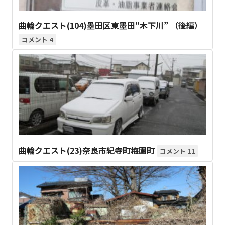
曲輪クエスト(104)墨田区東墨田“木下川” （後編）
4
曲輪クエスト(23)奈良市紀寺町梅園町
11