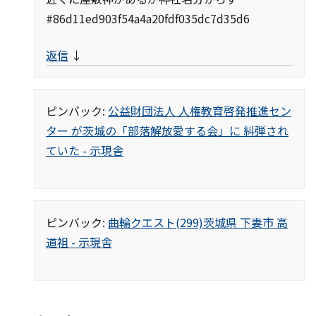
#86d11ed903f54a4a20fdf035dc7d35d6
返信
↓
ピンバック:
公益財団法人 人権教育啓発推進セン
ター が茨城の「部落解放愛する会」に 糾弾され
ていた - 示現舎
ピンバック:
曲輪クエスト(299)茨城県 下妻市 高
道祖 - 示現舎