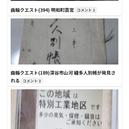
曲輪クエスト(394) 明和町斎宮
2
曲輪クエスト(189)深谷市山河 穢多人別帳が発見さ
れる
3