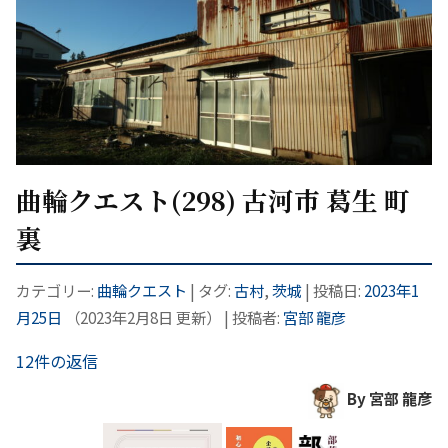
曲輪クエスト(298) 古河市 葛生 町
裏
カテゴリー:
曲輪クエスト
| タグ:
古村
,
茨城
| 投稿日:
2023年1
月25日
（
2023年2月8日
更新）
|
投稿者:
宮部 龍彦
12件の返信
By 宮部 龍彦