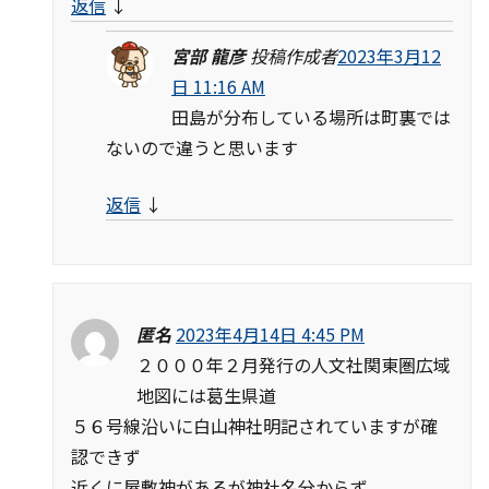
返信
↓
宮部 龍彦
投稿作成者
2023年3月12
日 11:16 AM
田島が分布している場所は町裏では
ないので違うと思います
返信
↓
匿名
2023年4月14日 4:45 PM
２０００年２月発行の人文社関東圏広域
地図には葛生県道
５６号線沿いに白山神社明記されていますが確
認できず
近くに屋敷神があるが神社名分からず