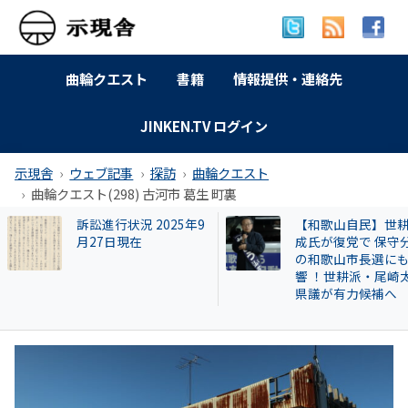
曲輪クエスト
書籍
情報提供・連絡先
JINKEN.TV ログイン
示現舎
ウェブ記事
探訪
曲輪クエスト
曲輪クエスト(298) 古河市 葛生 町裏
【和歌山自民】世耕弘
曲輪クエスト(462) 
成氏が復党で 保守分裂
本町広瀬
の和歌山市長選にも影
響 ！世耕派・尾崎太郎
県議が有力候補へ