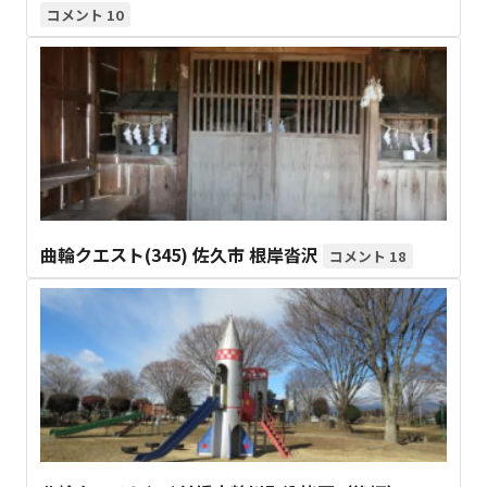
10
曲輪クエスト(345) 佐久市 根岸沓沢
18