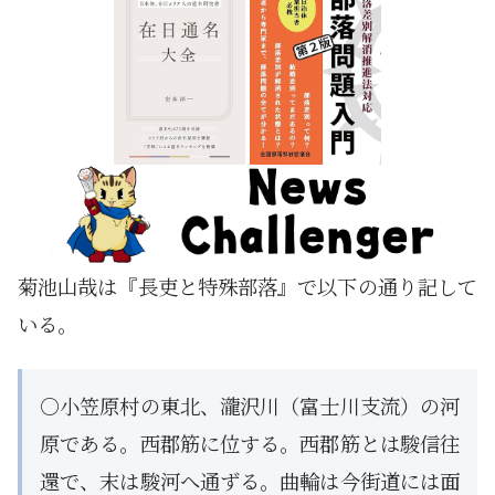
菊池山哉は『長吏と特殊部落』で以下の通り記して
いる。
○小笠原村の東北、瀧沢川（富士川支流）の河
原である。西郡筋に位する。西郡筋とは駿信往
還で、末は駿河へ通ずる。曲輪は今街道には面