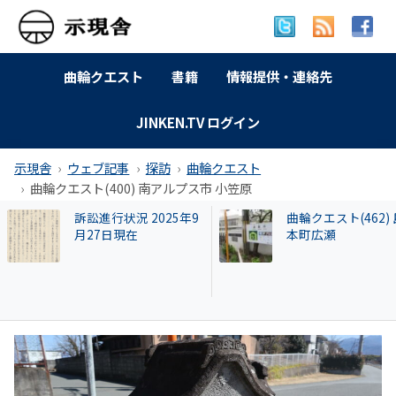
曲輪クエスト
書籍
情報提供・連絡先
JINKEN.TV ログイン
示現舎
ウェブ記事
探訪
曲輪クエスト
曲輪クエスト(400) 南アルプス市 小笠原
曲輪クエスト(462) 島
広澤克実氏が新社
本町広瀬
「安倍元首相暗殺
件」で辞職した奈
本部長が再就職し
HESTA大倉に異変