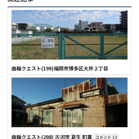
曲輪クエスト(199)福岡市博多区大井２丁目
曲輪クエスト(298) 古河市 葛生 町裏
12