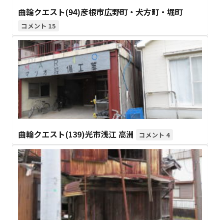
曲輪クエスト(94)彦根市広野町・犬方町・堀町
15
曲輪クエスト(139)光市浅江 高洲
4