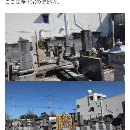
ここは浄土宗の源然寺。