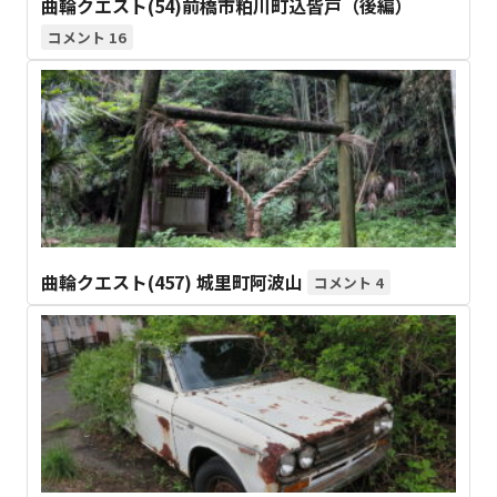
曲輪クエスト(54)前橋市粕川町込皆戸（後編）
16
曲輪クエスト(457) 城里町阿波山
4