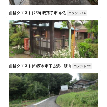
曲輪クエスト(258) 我孫子市 布佐
24
曲輪クエスト(6)厚木市下古沢、飯山
22