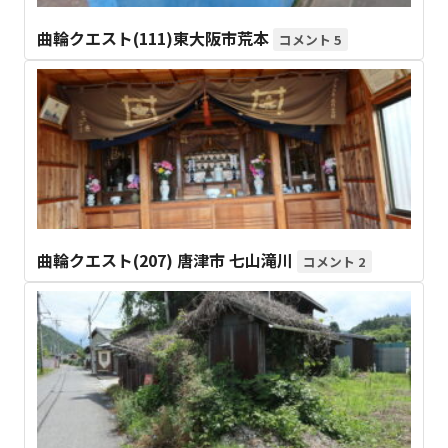
曲輪クエスト(111)東大阪市荒本
5
曲輪クエスト(207) 唐津市 七山滝川
2