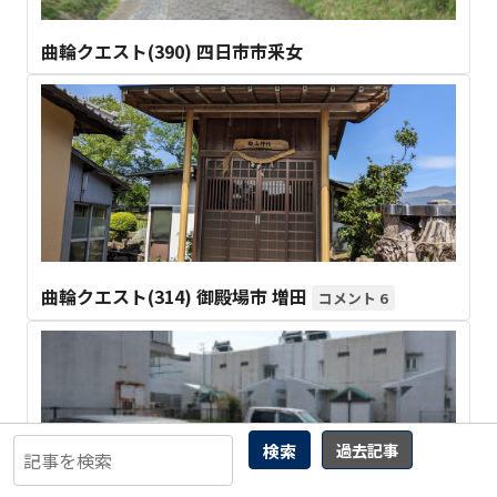
曲輪クエスト(390) 四日市市釆女
曲輪クエスト(314) 御殿場市 増田
6
検索
過去記事